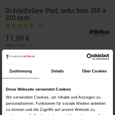
Schleifvlies-Pad, sehr fein 150 x
210 mm
(
1
)
11,99 €
Inhalt:
1 Stück
inkl. MwSt.
zzgl. Versandkosten
Sofort versandfertig, Lieferzeit ca. 1-3 Arbeitstage
Zustimmung
Details
Über Cookies
In den
Warenkorb
Diese Webseite verwendet Cookies
Wir verwenden Cookies, um Inhalte und Anzeigen zu
Fragen zum Artikel?
Merken
personalisieren, Funktionen für soziale Medien anbieten
zu können und die Zugriffe auf unsere Website zu
Artikel-Nr.:
BX3244