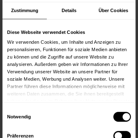
Verbrauch berechnen
Wie viele m² wollen Sie bearbeiten?
Zustimmung
Details
Über Cookies
m²
Diese Webseite verwendet Cookies
Wir verwenden Cookies, um Inhalte und Anzeigen zu
personalisieren, Funktionen für soziale Medien anbieten
zu können und die Zugriffe auf unsere Website zu
In den
Warenkorb
analysieren. Außerdem geben wir Informationen zu Ihrer
Verwendung unserer Website an unsere Partner für
soziale Medien, Werbung und Analysen weiter. Unsere
Fragen zum Artikel?
Merken
Partner führen diese Informationen möglicherweise mit
weiteren Daten zusammen, die Sie ihnen bereitgestellt
Artikel-Nr.:
BX0510FARBLOS
haben oder die sie im Rahmen Ihrer Nutzung der Dienste
gesammelt haben.
Einwilligungsauswahl
Sie möchten eine größere Menge kaufen
Notwendig
und wünschen ein Angebot?
Jetzt anfragen
Präferenzen