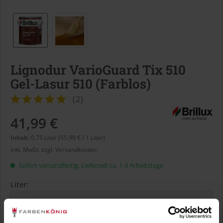
Lignodur VarioGuard Tix 510
Gel-Lasur 510 (Farblos)
(
2
)
41,99 €
Inhalt:
0.75 Liter (55,99 € / 1 Liter)
inkl. MwSt.
zzgl. Versandkosten
Sofort versandfertig, Lieferzeit ca. 1-3 Arbeitstage
Liter: