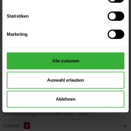
Vorteile
Statistiken
Kostenloser Versand ab 60 EUR
Versand innerhalb von 48h*
Marketing
Persönliche Beratung unter
040 60 77 65 23
Alle zulassen
Beschreibung
Auswahl erlauben
Lignodur VarioGuard Tix 510 Gel-Lasur 510 (Farblos)
aromatenfrei, tropffrei, seidenglänzend,...
mehr
Ablehnen
Bewertungen
2
Jetzt Bewertungen zum Artikel lesen...
mehr
Zubehör
3