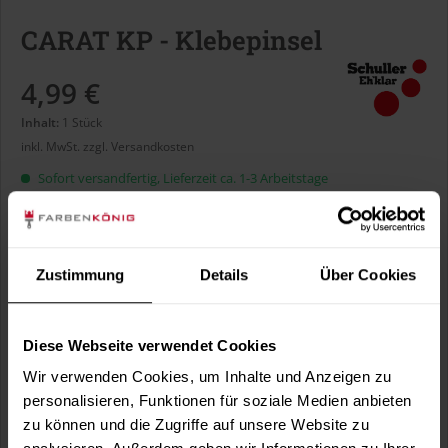
CARAT KP - Klebepinsel
4,99 €
Inhalt:
1 Stück
inkl. MwSt.
zzgl. Versandkosten
Sofort versandfertig, Lieferzeit ca. 1-3 Arbeitstage
Borstenbreite:
Zustimmung
Details
Über Cookies
Diese Webseite verwendet Cookies
In den
Warenkorb
Wir verwenden Cookies, um Inhalte und Anzeigen zu
personalisieren, Funktionen für soziale Medien anbieten
Fragen zum Artikel?
Merken
zu können und die Zugriffe auf unsere Website zu