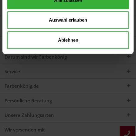
Alle zulassen
CARAT KP - Klebepinsel Kleberpinsel mit verzinkter Zwinge und
Holzstiel. Kurze, feste Borste...
mehr
Auswahl erlauben
Bewertungen
0
Jetzt Bewertungen zum Artikel lesen...
mehr
Ablehnen
Kunden kauften auch
Darum sind wir Farbenkönig
Service
Farbenkönig.de
Persönliche Beratung
Unsere Zahlungsarten
Wir versenden mit