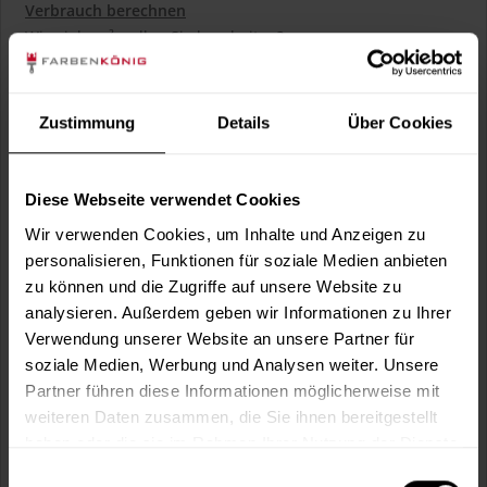
Verbrauch berechnen
Wie viele m² wollen Sie bearbeiten?
m²
Zustimmung
Details
Über Cookies
Kollektion:
Diese Webseite verwendet Cookies
Wir verwenden Cookies, um Inhalte und Anzeigen zu
personalisieren, Funktionen für soziale Medien anbieten
Wunschfarbcode*:
zu können und die Zugriffe auf unsere Website zu
analysieren. Außerdem geben wir Informationen zu Ihrer
Verwendung unserer Website an unsere Partner für
soziale Medien, Werbung und Analysen weiter. Unsere
In den
Warenkorb
Partner führen diese Informationen möglicherweise mit
weiteren Daten zusammen, die Sie ihnen bereitgestellt
haben oder die sie im Rahmen Ihrer Nutzung der Dienste
Fragen zum Artikel?
Merken
gesammelt haben.
Einwilligungsauswahl