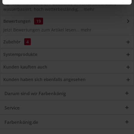
Lignodur FlexGuard 871 Deckfarbe 871 (Wunschfarbton)
wasserbasiert, hoch wetterbeständig,...
mehr
Bewertungen
19
Jetzt Bewertungen zum Artikel lesen...
mehr
Zubehör
4
Systemprodukte
Kunden kauften auch
Kunden haben sich ebenfalls angesehen
Darum sind wir Farbenkönig
Service
Farbenkönig.de