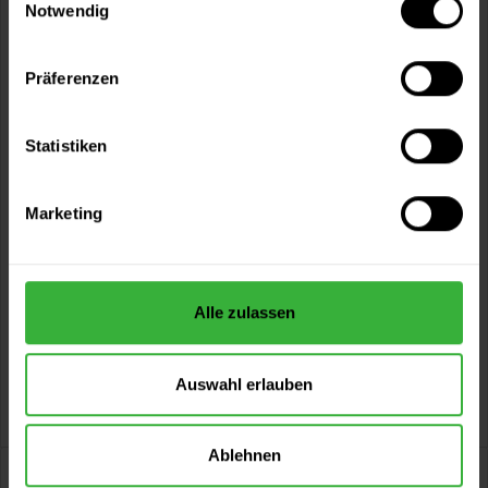
Notwendig
Artikel-Nr.:
BX0871WF
Sie möchten eine größere Menge kaufen
Präferenzen
und wünschen ein Angebot?
Statistiken
Jetzt anfragen
Marketing
Vorteile
Kostenloser Versand ab 60 EUR
Versand innerhalb von 48h*
Persönliche Beratung unter
040 60 77 65 23
Alle zulassen
Auswahl erlauben
Ablehnen
Beschreibung