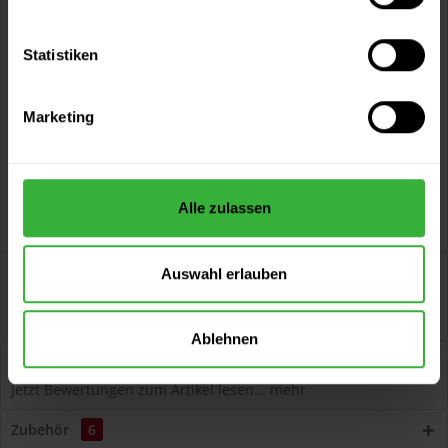
Vorteile
Statistiken
Kostenloser Versand ab 60 EUR
Versand innerhalb von 48h*
Marketing
Persönliche Beratung unter
040 60 77 65 23
Alle zulassen
Beschreibung
Auswahl erlauben
Impredur Hochglanzlack 840 (Weiß) aromatenfrei,
Spitzenqualität, für außen und innen...
mehr
Ablehnen
Bewertungen
1
Jetzt Bewertungen zum Artikel lesen...
mehr
Zubehör
6