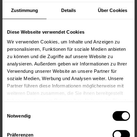
Verbrauch berechnen
Wie viele m² wollen Sie bearbeiten?
Zustimmung
Details
Über Cookies
m²
Diese Webseite verwendet Cookies
Wir verwenden Cookies, um Inhalte und Anzeigen zu
personalisieren, Funktionen für soziale Medien anbieten
zu können und die Zugriffe auf unsere Website zu
In den
Warenkorb
analysieren. Außerdem geben wir Informationen zu Ihrer
Verwendung unserer Website an unsere Partner für
soziale Medien, Werbung und Analysen weiter. Unsere
Fragen zum Artikel?
Merken
Partner führen diese Informationen möglicherweise mit
weiteren Daten zusammen, die Sie ihnen bereitgestellt
Artikel-Nr.:
BX0840WEISS
haben oder die sie im Rahmen Ihrer Nutzung der Dienste
gesammelt haben.
Einwilligungsauswahl
Sie möchten eine größere Menge kaufen
Notwendig
und wünschen ein Angebot?
Jetzt anfragen
Präferenzen