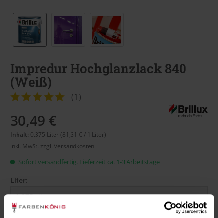
Impredur Hochglanzlack 840
(Weiß)
(
1
)
30,49 €
Inhalt:
0.375 Liter (81,31 € / 1 Liter)
inkl. MwSt.
zzgl. Versandkosten
Sofort versandfertig, Lieferzeit ca. 1-3 Arbeitstage
Liter: