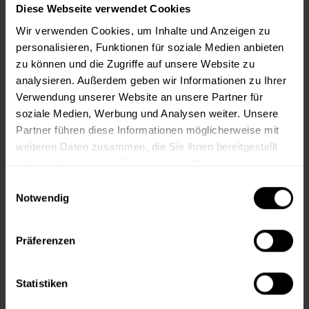
Diese Webseite verwendet Cookies
Wir verwenden Cookies, um Inhalte und Anzeigen zu
personalisieren, Funktionen für soziale Medien anbieten
zu können und die Zugriffe auf unsere Website zu
In den
Warenkorb
analysieren. Außerdem geben wir Informationen zu Ihrer
Verwendung unserer Website an unsere Partner für
Fragen zum Artikel?
Merken
soziale Medien, Werbung und Analysen weiter. Unsere
Partner führen diese Informationen möglicherweise mit
Artikel-Nr.:
BX0342FARBLOS
weiteren Daten zusammen, die Sie ihnen bereitgestellt
haben oder die sie im Rahmen Ihrer Nutzung der Dienste
Sie möchten eine größere Menge kaufen
gesammelt haben.
Einwilligungsauswahl
und wünschen ein Angebot?
Notwendig
Jetzt anfragen
Präferenzen
Vorteile
Statistiken
Kostenloser Versand ab 60 EUR