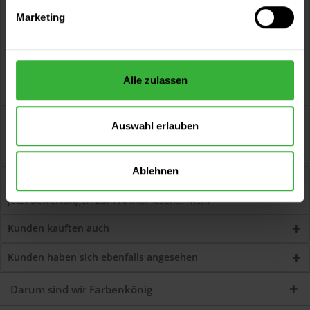
Versand innerhalb von 48h*
Persönliche Beratung unter
040 60 77 65 23
Marketing
Alle zulassen
Beschreibung
Auswahl erlauben
Parkettversiegelung 342 glänzend (Farblos) wasserbasiert,
emissions- und schadstoffarm,...
mehr
Ablehnen
Bewertungen
1
Jetzt Bewertungen zum Artikel lesen...
mehr
Kunden kauften auch
Kunden haben sich ebenfalls angesehen
Darum sind wir Farbenkönig