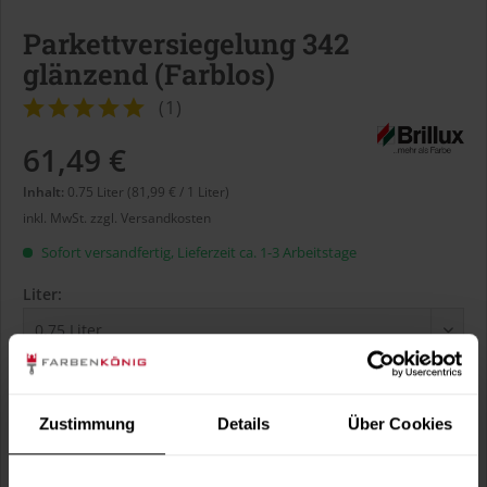
Parkettversiegelung 342
glänzend (Farblos)
(
1
)
61,49 €
Inhalt:
0.75 Liter (81,99 € / 1 Liter)
inkl. MwSt.
zzgl. Versandkosten
Sofort versandfertig, Lieferzeit ca. 1-3 Arbeitstage
Liter:
Verbrauch berechnen
Wie viele m² wollen Sie bearbeiten?
Zustimmung
Details
Über Cookies
m²