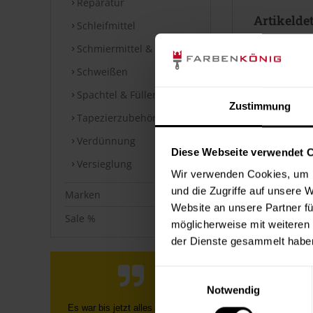
Reparatur
Artikeldet
Schleifmittel
glänzend
Schmiermittel & Fette
wasserba
schnell t
Schweißen
für innen
Spachtel & Füller
mit spezi
Zustimmung
strapazie
Tapezierzubehör
beständi
vergilbun
Verdünnung
Diese Webseite verwendet 
Versieglung
Verbrauc
Wir verwenden Cookies, um I
und die Zugriffe auf unsere 
Marken
Die Reichwei
Website an unsere Partner fü
Bei diesen V
Sale %
möglicherweise mit weiteren
der Dienste gesammelt habe
Datenblät
Einwilligungsauswahl
Sicherheits
Notwendig
Sehr schnelle Lieferung und
⤓
Sicherheit