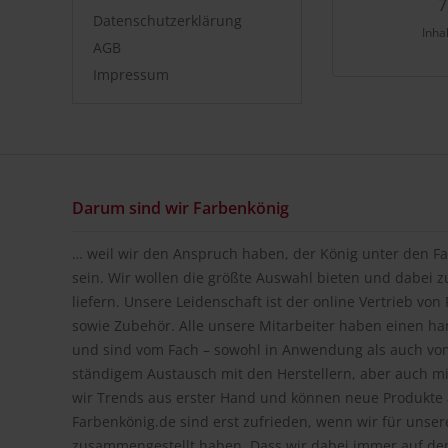
7
Datenschutzerklärung
Inha
AGB
Impressum
Darum sind wir Farbenkönig
… weil wir den Anspruch haben, der König unter den Fa
sein. Wir wollen die größte Auswahl bieten und dabei z
liefern. Unsere Leidenschaft ist der online Vertrieb vo
sowie Zubehör. Alle unsere Mitarbeiter haben einen h
und sind vom Fach – sowohl in Anwendung als auch vom
ständigem Austausch mit den Herstellern, aber auch m
wir Trends aus erster Hand und können neue Produkte a
Farbenkönig.de sind erst zufrieden, wenn wir für unse
zusammengestellt haben. Dass wir dabei immer auf de