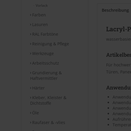
Vorlack
Beschreibung
Farben
Lasuren
Lacryl-P
RAL Farbtöne
wasserbasier
Reinigung & Pflege
Werkzeuge
Artikelbe
Arbeitsschutz
Für hochwert
Türen, Pane
Grundierung &
Haftvermittler
Anwendu
Härter
Anwendun
Kleber, Kleister &
Anwendun
Dichtstoffe
Anwendun
Öle
Anwendung
Aufrühre
Raufaser & -vlies
Temperatu