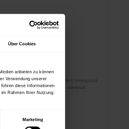
s
Über Cookies
 Medien anbieten zu können
hrer Verwendung unserer
i abhängig von der Auftragsart und dem Untergrund.
 führen diese Informationen
tnehmen Sie bitte dem technischen Merkblatt.
ie im Rahmen Ihrer Nutzung
Marketing