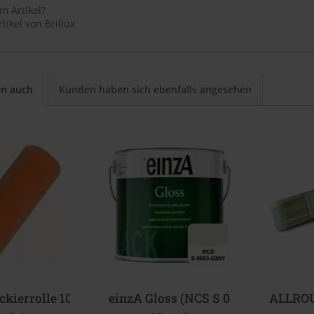
m Artikel?
tikel von Brillux
en auch
Kunden haben sich ebenfalls angesehen
ckierrolle 100 mm
einzA Gloss (NCS S 0603-G80Y) Hoc
ALLROU