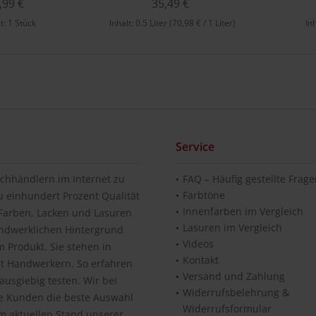
,99 €
35,49 €
lt:
1 Stück
Inhalt:
0.5 Liter
(70,98 € / 1 Liter)
In
Service
chhändlern im Internet zu
FAQ – Häufig gestellte Frag
Farbtöne
u einhundert Prozent Qualität
Innenfarben im Vergleich
n Farben, Lacken und Lasuren
Lasuren im Vergleich
andwerklichen Hintergrund
Videos
 Produkt. Sie stehen in
Kontakt
it Handwerkern. So erfahren
Versand und Zahlung
usgiebig testen. Wir bei
Widerrufsbelehrung &
re Kunden die beste Auswahl
Widerrufsformular
m aktuellen Stand unserer