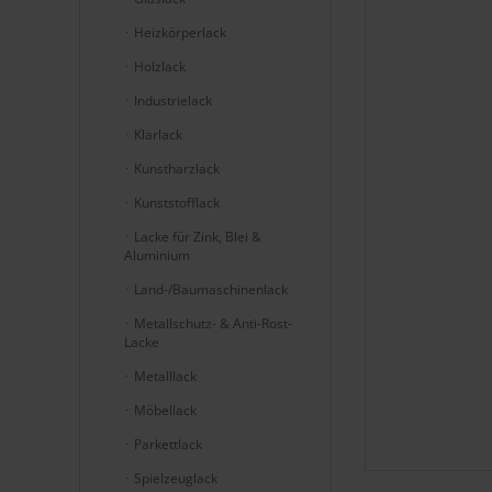
Heizkörperlack
Holzlack
Industrielack
Klarlack
Kunstharzlack
Kunststofflack
Lacke für Zink, Blei &
Aluminium
Land-/Baumaschinenlack
Metallschutz- & Anti-Rost-
Lacke
Metalllack
Möbellack
Parkettlack
Spielzeuglack