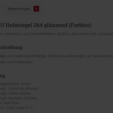
Bewertungen
0
U Holzsiegel 264 glänzend (Farblos)
t, emissions- und schadstoffarm, farblos, glänzend, hoch strapazi
schreibung
ige und widerstandsfähige, farblose Lackierungen auf Naturholzobe
elen und Fußleisten
ng
gsbereich: Innen
g1: Streichen (Pinsel)
g2: Rollen (Rolle)
3: Spritzen (Pistole)
n: Rührholz
r: nicht unter 5 °C