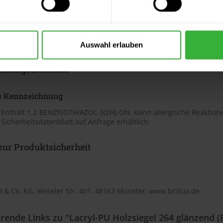
 Merkblätter
s Merkblatt (PDF)
Auswahl erlauben
hnungselemente
e Kennzeichnung
 Enthält 1,2-BENZISOTHIAZOL-3(2H)-ON. Kann allergische Reaktion
Sicherheitsdatenblatt auf Anfrage erhältlich.
ur Produktsicherheit
 & Co. KG, Weseler Str. 401, 48163 Münster, www.brillux.de
rende Links zu "Lacryl-PU Holzsiegel 264 glänzend (