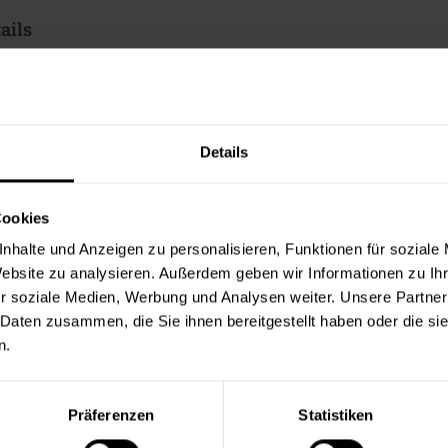
ails
siert, emissions- und schadstoffarm
rocknender PU-Acryllack
ellen UV-Absorbern für den Erhalt des ursprünglichen Holzfarbton
Details
rfähig, abriebfest
g gegen milde Haushaltsreiniger
gsresistent
Cookies
h
nhalte und Anzeigen zu personalisieren, Funktionen für soziale
Website zu analysieren. Außerdem geben wir Informationen zu I
te beträgt laut Hersteller ca. 12 m²/Liter. Der Verbrauch ist dabe
r soziale Medien, Werbung und Analysen weiter. Unsere Partner
erbrauchszahlen handelt es sich um Richtwerte. Weitere Infos en
 Daten zusammen, die Sie ihnen bereitgestellt haben oder die s
n.
ter & Dokumente
datenblätter
Präferenzen
Statistiken
sdatenblatt (PDF)