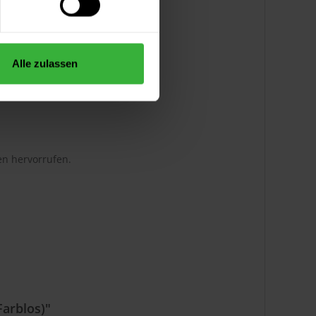
Alle zulassen
en hervorrufen.
Farblos)"