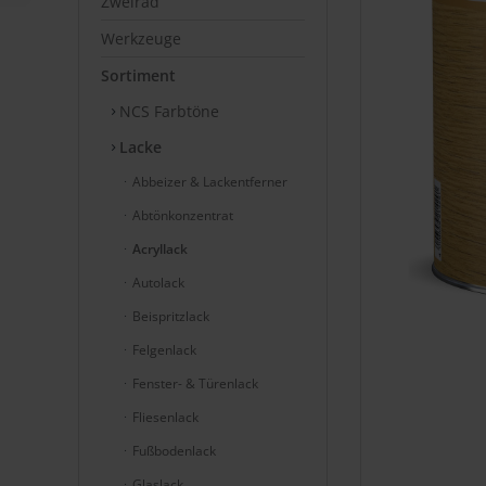
Zweirad
Werkzeuge
Sortiment
NCS Farbtöne
Lacke
Abbeizer & Lackentferner
Abtönkonzentrat
Acryllack
Autolack
Beispritzlack
Felgenlack
Fenster- & Türenlack
Fliesenlack
Fußbodenlack
Glaslack