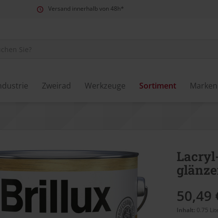
Versand innerhalb von 48h*
ndustrie
Zweirad
Werkzeuge
Sortiment
Marken
Lacryl
glänze
50,49 
Inhalt:
0.75 Lit