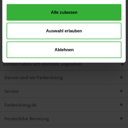
Maler-Lackierringp., schw. Schwarze Chinaborsten, extravoll,
"Spitzenqualität"....
mehr
Alle zulassen
Bewertungen
0
Jetzt Bewertungen zum Artikel lesen...
mehr
Auswahl erlauben
Systemprodukte
Ablehnen
Kunden kauften auch
Kunden haben sich ebenfalls angesehen
Darum sind wir Farbenkönig
Service
Farbenkönig.de
Persönliche Beratung