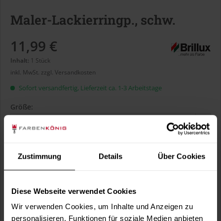
Maler-Lackierringp., schw.
11,99 €
Inhalt:
1 Stück
inkl. MwSt.
zzgl. Versandkosten
Sofort versandfertig, Lieferzeit ca. 1-3 Arbeitstage
Größe:
Zustimmung
Details
Über Cookies
In den
Warenkorb
Diese Webseite verwendet Cookies
Wir verwenden Cookies, um Inhalte und Anzeigen zu
Fragen zum Artikel?
Merken
personalisieren, Funktionen für soziale Medien anbieten