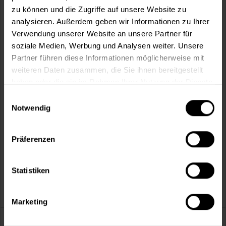
Artikel-Nr.:
BX1178
zu können und die Zugriffe auf unsere Website zu
analysieren. Außerdem geben wir Informationen zu Ihrer
Verwendung unserer Website an unsere Partner für
Sie möchten eine größere Menge kaufen
soziale Medien, Werbung und Analysen weiter. Unsere
und wünschen ein Angebot?
Partner führen diese Informationen möglicherweise mit
Jetzt anfragen
weiteren Daten zusammen, die Sie ihnen bereitgestellt
haben oder die sie im Rahmen Ihrer Nutzung der Dienste
gesammelt haben.
Einwilligungsauswahl
Vorteile
Notwendig
Kostenloser Versand ab 60 EUR
Versand innerhalb von 48h*
Präferenzen
Persönliche Beratung unter
040 60 77 65 23
Statistiken
Marketing
Beschreibung