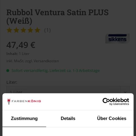
Rubbol Ventura Satin PLUS
(Weiß)
(
1
)
47,49 €
Inhalt:
1 Liter
inkl. MwSt.
zzgl. Versandkosten
Sofort versandfertig, Lieferzeit ca. 1-3 Arbeitstage
Liter:
Verbrauch berechnen
Wie viele m² wollen Sie bearbeiten?
Zustimmung
Details
Über Cookies
m²