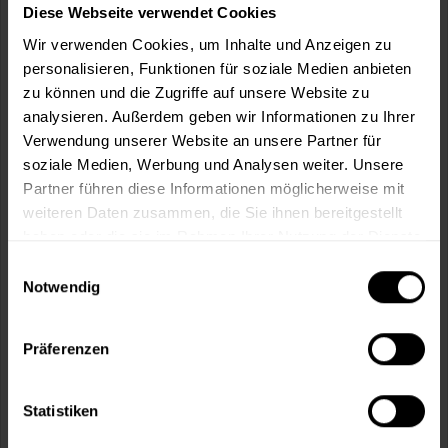
Diese Webseite verwendet Cookies
Wir verwenden Cookies, um Inhalte und Anzeigen zu
personalisieren, Funktionen für soziale Medien anbieten
zu können und die Zugriffe auf unsere Website zu
In den
Warenkorb
analysieren. Außerdem geben wir Informationen zu Ihrer
Verwendung unserer Website an unsere Partner für
Fragen zum Artikel?
Merken
soziale Medien, Werbung und Analysen weiter. Unsere
Partner führen diese Informationen möglicherweise mit
Artikel-Nr.:
SI0031WEISS
weiteren Daten zusammen, die Sie ihnen bereitgestellt
haben oder die sie im Rahmen Ihrer Nutzung der Dienste
Sie möchten eine größere Menge kaufen
gesammelt haben.
Einwilligungsauswahl
und wünschen ein Angebot?
Notwendig
Jetzt anfragen
Präferenzen
Vorteile
Statistiken
Kostenloser Versand ab 60 EUR