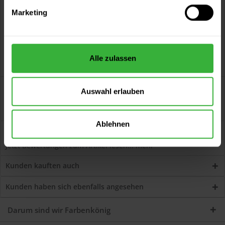
Versand innerhalb von 48h*
Persönliche Beratung unter
040 60 77 65 23
Marketing
Alle zulassen
Beschreibung
Auswahl erlauben
Rubbol Ventura Satin PLUS (Weiß) Seidenglänzender
Alkydharzlack für Fenster und Außenholzwerk....
mehr
Ablehnen
Bewertungen
1
Jetzt Bewertungen zum Artikel lesen...
mehr
Kunden kauften auch
Kunden haben sich ebenfalls angesehen
Darum sind wir Farbenkönig