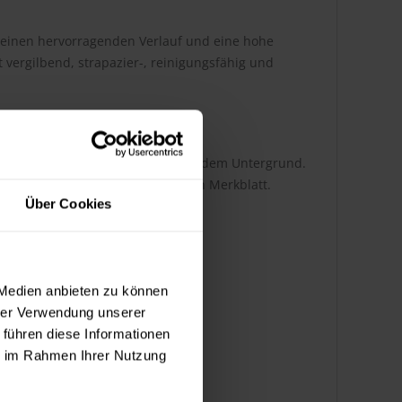
 einen hervorragenden Verlauf und eine hohe
t vergilbend, strapazier-, reinigungsfähig und
i abhängig von der Auftragsart und dem Untergrund.
tnehmen Sie bitte dem technischen Merkblatt.
Über Cookies
 Medien anbieten zu können
hrer Verwendung unserer
 führen diese Informationen
ie im Rahmen Ihrer Nutzung