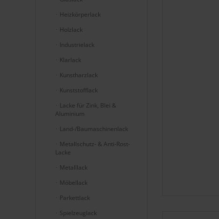
Heizkörperlack
Holzlack
Industrielack
Klarlack
Kunstharzlack
Kunststofflack
Lacke für Zink, Blei &
Aluminium
Land-/Baumaschinenlack
Metallschutz- & Anti-Rost-
Lacke
Metalllack
Möbellack
Parkettlack
Spielzeuglack