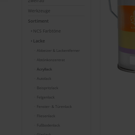
Zweirad
Werkzeuge
Sortiment
NCS Farbtöne
Lacke
Abbeizer & Lackentferner
Abtönkonzentrat
Acryllack
Autolack
Beispritzlack
Felgenlack
Fenster- & Türenlack
Fliesenlack
Fußbodenlack
Glaslack