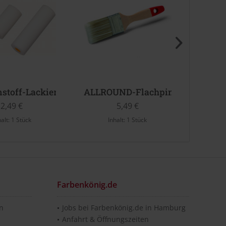
toff-Lackierrolle gerade
ALLROUND-Flachpinsel
Profi
2,49 €
5,49 €
halt:
1 Stück
Inhalt:
1 Stück
Inhalt:
50
Farbenkönig.de
en
Jobs bei Farbenkönig.de in Hamburg
Anfahrt & Öffnungszeiten