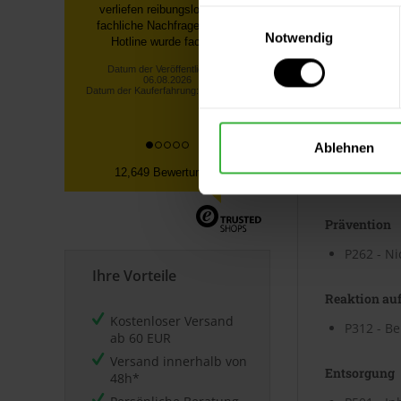
schnell geliefert. Brillux Superlux
Einwilligungsauswahl
3000 weiss ist Qualitativ sehr
Kennzeic
Notwendig
hoch...
Lars H., München
Sicherheit
Datum der Veröffentlichung:
06.08.2026
Datum der Kauferfahrung: 26.07.2026
Allgemein
Ablehnen
P101 - Is
12,649 Bewertungen
P102 - Da
Prävention
P262 - Ni
Ihre Vorteile
Reaktion auf
Kostenloser Versand
P312 - Be
ab 60 EUR
Versand innerhalb von
Entsorgung
48h*