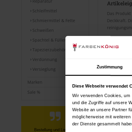
Reparatur
Artikelei
Schleifmittel
Das Produkt
Schmiermittel & Fette
Deckkraft. D
reinigungsmi
Schweißen
Spachtel & Füller
Verbrauc
Tapezierzubehör
Die Reichwei
Verdünnung
Bei diesen V
Zustimmung
Versieglung
Datenblät
Marken
Diese Webseite verwendet 
Sicherheits
Sale %
Wir verwenden Cookies, um I
⤓
Sicherheit
und die Zugriffe auf unsere 
Website an unsere Partner fü
möglicherweise mit weiteren
Technische
der Dienste gesammelt habe
⤓
Technische
Farbe war super verpackt und