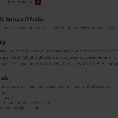
Bewertungen
0
BL Satura (Weiß)
ender, PU-verstärkter, wasserverdünnbarer Polyurethan Seidengl
ng
ige und strapazierfähige Beschichtungen auf entsprechend vorbere
tungen (auch Alkydharzllacke). Bevorzugte Einsatzbereiche sind 
tionen im Innenbereich. Wärmebeständig bis 80 °C (z. B. Heizkörpe
ails
rkt  strapazier-, reinigungsfähig und reinigungsmittelbeständig
arm
rgilbend
er Verlauf und hohe Deckkraft
arbeitungseigenschaften