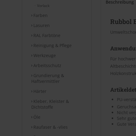
Beschreibung
Vorlack
Farben
Rubbol 
Lasuren
Umweltschon
RAL Farbtöne
Reinigung & Pflege
Anwendu
Werkzeuge
Für hochwert
Arbeitsschutz
Altbeschich
Holzkonstruk
Grundierung &
Haftvermittler
Artikeldet
Härter
PU-verstä
Kleber, Kleister &
Geruchs
Dichtstoffe
Nicht ve
Öle
Sehr gut
Gute Ver
Raufaser & -vlies