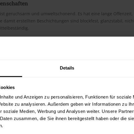
genschaften
 ist geruchsarm und umweltschonend. Es hat eine lange Offenzeit,
ie damit erstellten Beschichtungen sind blockfest, glanzstabil, nich
ttelbeständig.
h
te beträgt laut Hersteller ca. 13 m²/Liter. Der Verbrauch ist dabe
erbrauchszahlen handelt es sich um Richtwerte. Weitere Infos en
Details
ter & Dokumente
Cookies
datenblätter
nhalte und Anzeigen zu personalisieren, Funktionen für soziale
sdatenblatt (PDF)
Website zu analysieren. Außerdem geben wir Informationen zu I
r soziale Medien, Werbung und Analysen weiter. Unsere Partner
 Daten zusammen, die Sie ihnen bereitgestellt haben oder die s
 Merkblätter
n.
s Merkblatt (PDF)