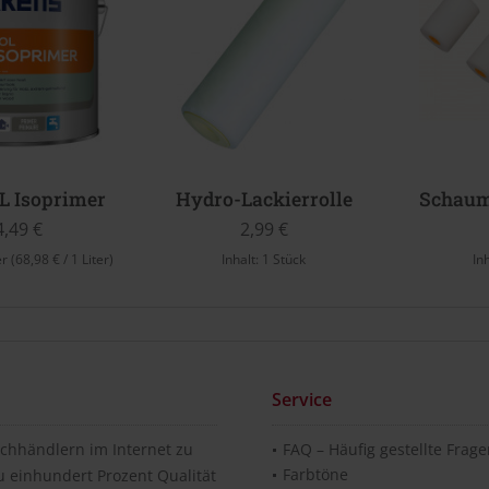
L Isoprimer (Weiß)
Hydro-Lackierrolle
Schaums
4,49 €
2,99 €
er
(68,98 € / 1 Liter)
Inhalt:
1 Stück
In
Service
chhändlern im Internet zu
FAQ – Häufig gestellte Frag
Farbtöne
u einhundert Prozent Qualität