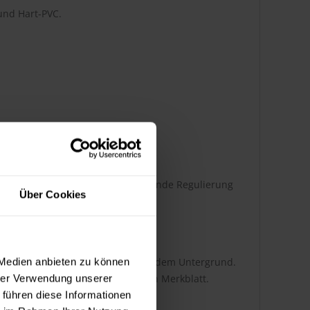
und Hart-PVC.
lkydharzbeschichtungen. Hervorragende Regulierung
Über Cookies
deckend.
i abhängig von der Auftragsart und dem Untergrund.
 Medien anbieten zu können
tnehmen Sie bitte dem technischen Merkblatt.
hrer Verwendung unserer
 führen diese Informationen