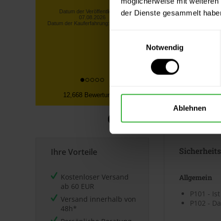
möglicherweise mit weiteren
Datenblät
kurze Lieferzeiten. Der Name
der Dienste gesammelt habe
König ist gerechtfertigt.
Uwe B., Protzen
Sicherheits
Einwilligungsauswahl
Datum der Veröffentlichung:
06.08.2026
⤓
Sicherh
Notwendig
Datum der Kauferfahrung: 29.07.2026
⤓
Sicherh
Technische
12,668 Bewertungen
⤓
Technische
Ablehnen
Kennzeic
Sicherheit
Ihre Vorteile
Kostenloser Versand
Allgemein
ab 60 EUR
P101 - Is
Versand innerhalb von
P102 - Da
48h*