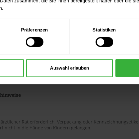
 Daten zusammen, die Sie ihnen bereitgestellt haben oder die s
ter & Dokumente
n.
datenblätter
eitsdatenblatt A (PDF)
Präferenzen
Statistiken
eitsdatenblatt B (PDF)
 Merkblätter
s Merkblatt (PDF)
Auswahl erlauben
hnungselemente
shinweise
t ärztlicher Rat erforderlich, Verpackung oder Kennzeichnungsetiket
rf nicht in die Hände von Kindern gelangen.