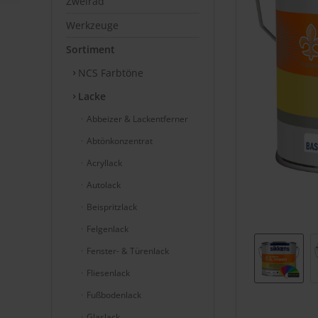
Zweirad
Werkzeuge
Sortiment
NCS Farbtöne
Lacke
Abbeizer & Lackentferner
Abtönkonzentrat
Acryllack
Autolack
Beispritzlack
Felgenlack
Fenster- & Türenlack
Fliesenlack
Fußbodenlack
Glaslack