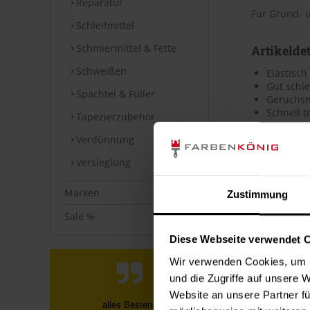
Reparatur
Für Grund- 
Schleifmittel
Schmiermittel & Fette
Artikeldet
Schweißen
Elastisch
Gut schle
Spachtel & Füller
Geruchsn
Schnell 
Tapezierzubehör
Wasserba
Verdünnung
Artikelei
Versieglung
Schnelltrock
Marken
Zustimmung
der Holzfeuc
Sale %
Verbrauc
Diese Webseite verwendet 
Die Reichwei
Wir verwenden Cookies, um I
Bei diesen V
und die Zugriffe auf unsere 
Website an unsere Partner fü
Schnelle Bearbeitung und und