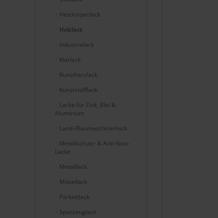
Heizkörperlack
Holzlack
Industrielack
Klarlack
Kunstharzlack
Kunststofflack
Lacke für Zink, Blei &
Aluminium
Land-/Baumaschinenlack
Metallschutz- & Anti-Rost-
Lacke
Metalllack
Möbellack
Parkettlack
Spielzeuglack