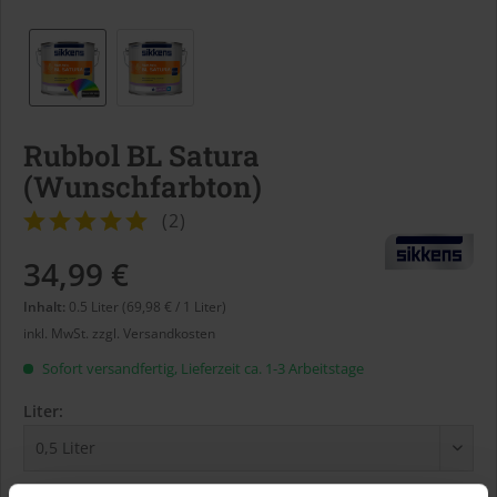
Rubbol BL Satura
(Wunschfarbton)
(
2
)
34,99 €
Inhalt:
0.5 Liter (69,98 € / 1 Liter)
inkl. MwSt.
zzgl. Versandkosten
Sofort versandfertig, Lieferzeit ca. 1-3 Arbeitstage
Liter: