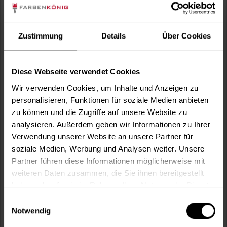
Verbrauch berechnen
Wie viele m² wollen Sie bearbeiten?
m²
Zustimmung
Details
Über Cookies
Diese Webseite verwendet Cookies
Kollektion:
Wir verwenden Cookies, um Inhalte und Anzeigen zu
personalisieren, Funktionen für soziale Medien anbieten
zu können und die Zugriffe auf unsere Website zu
Wunschfarbcode*:
analysieren. Außerdem geben wir Informationen zu Ihrer
Verwendung unserer Website an unsere Partner für
soziale Medien, Werbung und Analysen weiter. Unsere
Partner führen diese Informationen möglicherweise mit
weiteren Daten zusammen, die Sie ihnen bereitgestellt
In den
Warenkorb
haben oder die sie im Rahmen Ihrer Nutzung der Dienste
gesammelt haben.
Einwilligungsauswahl
Notwendig
Fragen zum Artikel?
Merken