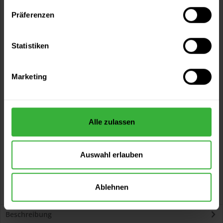
Artikel-Nr.:
SI0027WF
Präferenzen
Sie möchten eine größere Menge kaufen
Statistiken
und wünschen ein Angebot?
Jetzt anfragen
Marketing
Vorteile
Kostenloser Versand ab 60 EUR
Alle zulassen
Versand innerhalb von 48h*
Persönliche Beratung unter
040 60 77 65 23
Auswahl erlauben
Ablehnen
Beschreibung