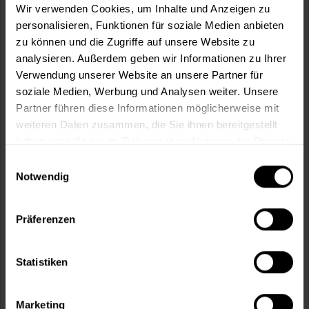
Wir verwenden Cookies, um Inhalte und Anzeigen zu
personalisieren, Funktionen für soziale Medien anbieten
In den
Warenkorb
zu können und die Zugriffe auf unsere Website zu
analysieren. Außerdem geben wir Informationen zu Ihrer
Fragen zum Artikel?
Merken
Verwendung unserer Website an unsere Partner für
soziale Medien, Werbung und Analysen weiter. Unsere
Artikel-Nr.:
STO0008
Partner führen diese Informationen möglicherweise mit
weiteren Daten zusammen, die Sie ihnen bereitgestellt
Sie möchten eine größere Menge kaufen
haben oder die sie im Rahmen Ihrer Nutzung der Dienste
und wünschen ein Angebot?
gesammelt haben.
Einwilligungsauswahl
Notwendig
Jetzt anfragen
Präferenzen
Vorteile
Kostenloser Versand ab 60 EUR
Statistiken
Versand innerhalb von 48h*
Persönliche Beratung unter
040 60 77 65 23
Marketing