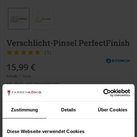
Verschlicht-Pinsel PerfectFinish
(
3
)
15,99 €
Inhalt:
1 Stück
inkl. MwSt.
zzgl. Versandkosten
Sofort versandfertig, Lieferzeit ca. 1-3 Arbeitstage
Borstenbreite:
Zustimmung
Details
Über Cookies
Diese Webseite verwendet Cookies