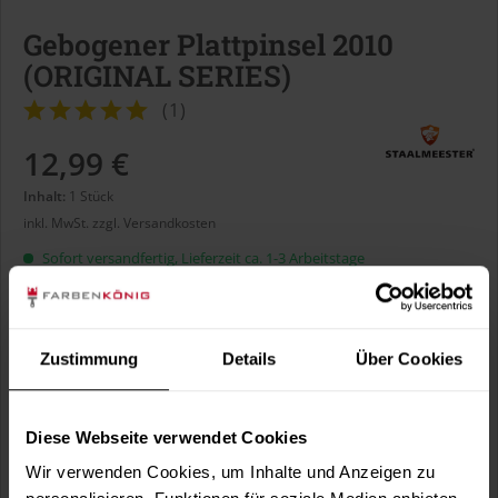
Gebogener Plattpinsel 2010
(ORIGINAL SERIES)
(
1
)
12,99 €
Inhalt:
1 Stück
inkl. MwSt.
zzgl. Versandkosten
Sofort versandfertig, Lieferzeit ca. 1-3 Arbeitstage
Borstenbreite:
Zustimmung
Details
Über Cookies
Diese Webseite verwendet Cookies
In den
Warenkorb
Wir verwenden Cookies, um Inhalte und Anzeigen zu