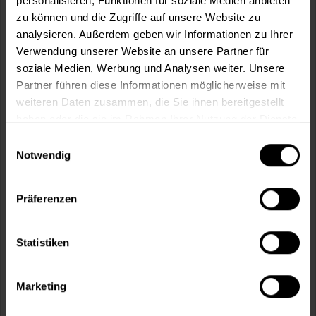
personalisieren, Funktionen für soziale Medien anbieten
zu können und die Zugriffe auf unsere Website zu
Fragen zum Artikel?
Merken
analysieren. Außerdem geben wir Informationen zu Ihrer
Artikel-Nr.:
STA0006
Verwendung unserer Website an unsere Partner für
soziale Medien, Werbung und Analysen weiter. Unsere
Partner führen diese Informationen möglicherweise mit
Sie möchten eine größere Menge kaufen
weiteren Daten zusammen, die Sie ihnen bereitgestellt
und wünschen ein Angebot?
haben oder die sie im Rahmen Ihrer Nutzung der Dienste
Jetzt anfragen
gesammelt haben.
Einwilligungsauswahl
Notwendig
Vorteile
Präferenzen
Kostenloser Versand ab 60 EUR
Versand innerhalb von 48h*
Persönliche Beratung unter
040 60 77 65 23
Statistiken
Marketing