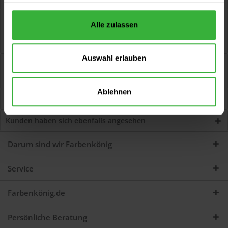
Beschreibung
Alle zulassen
Gebogener Plattpinsel 2010 (ORIGINAL SERIES) Staalmeester®
synthetische Mischung mit einen...
mehr
Auswahl erlauben
Bewertungen
1
Jetzt Bewertungen zum Artikel lesen...
mehr
Ablehnen
Kunden kauften auch
Kunden haben sich ebenfalls angesehen
Darum sind wir Farbenkönig
Service
Farbenkönig.de
Persönliche Beratung