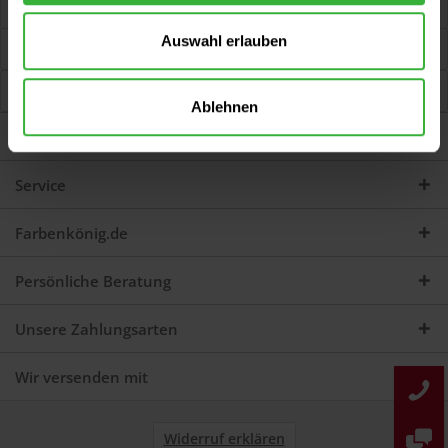
Jetzt Bewertungen zum Artikel lesen...
mehr
Auswahl erlauben
Kunden kauften auch
Kunden haben sich ebenfalls angesehen
Ablehnen
Darum sind wir Farbenkönig
Service
Farbenkönig.de
Persönliche Beratung
Unsere Zahlungsarten
Wir versenden mit
Widerruf erklären