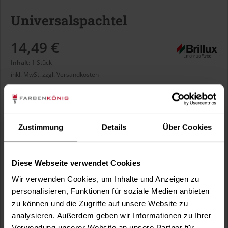
Universalspachtel
14,49 €
Inhalt:
1 Stück
inkl. MwSt.
zzgl. Versandkosten
Sofort versandfertig, Lieferzeit ca. 1-3 Arbeitstage
Zustimmung
Details
Über Cookies
In den
Warenkorb
Diese Webseite verwendet Cookies
Fragen zum Artikel?
Merken
Wir verwenden Cookies, um Inhalte und Anzeigen zu
Artikel-Nr.:
BX1785
personalisieren, Funktionen für soziale Medien anbieten
zu können und die Zugriffe auf unsere Website zu
analysieren. Außerdem geben wir Informationen zu Ihrer
Sie möchten eine größere Menge kaufen
Verwendung unserer Website an unsere Partner für