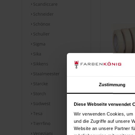
Scandiccare
Schneider
Schönox
Schuller
Sigma
Sika
Sikkens
Staalmeester
Krepp-Kl
Starcke
Zustimmung
5
Storch
Inhalt:
50 Me
Südwest
Diese Webseite verwendet 
Tesa
Wir verwenden Cookies, um I
und die Zugriffe auf unsere 
Tierrfino
Website an unsere Partner fü
Veneziani