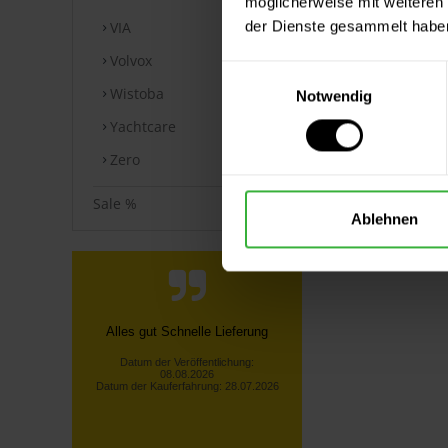
möglicherweise mit weiteren
der Dienste gesammelt habe
VIA
Volvox
Einwilligungsauswahl
Wistoba
Notwendig
Yachtcare
Zero
Sale %
Ablehnen
Telefonische Info, dass nicht die
gesamte bestellte Ware vorrätig
war! Unverzügliche
Rückerstattu...
Lothar S., Kürten
Datum der Veröffentlichung:
08.08.2026