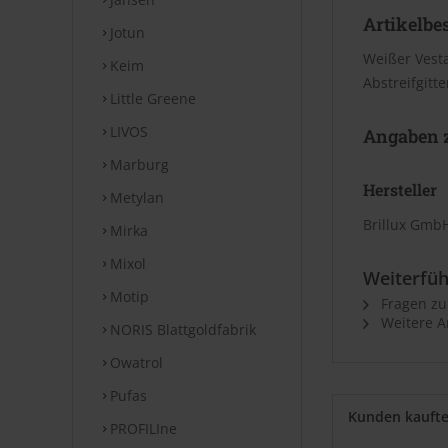
Artikelbe
Jotun
Weißer Vesta
Keim
Abstreifgitt
Little Greene
LIVOS
Angaben z
Marburg
Hersteller
Metylan
Brillux GmbH
Mirka
Mixol
Weiterfüh
Motip
Fragen zu
Weitere Ar
NORIS Blattgoldfabrik
Owatrol
Pufas
Kunden kauft
PROFILIne