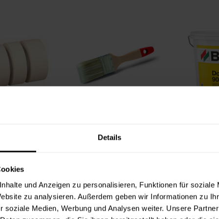
ebeband neutral
ALLROUND-Flachpinsel
Dolomit
Details
,49 €
5,49 €
ter
(0,11 € / 1 Meter)
Inhalt:
1 Stück
In
Cookies
nhalte und Anzeigen zu personalisieren, Funktionen für soziale
Website zu analysieren. Außerdem geben wir Informationen zu I
r soziale Medien, Werbung und Analysen weiter. Unsere Partner