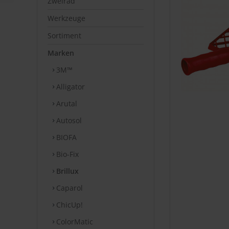
Zweirad
Werkzeuge
Sortiment
Marken
3M™
Alligator
Arutal
Autosol
BIOFA
Bio-Fix
Brillux
Caparol
ChicUp!
ColorMatic