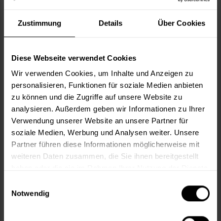
Kunststoffborsten in Bündeln gesetzt. Heller Mantel und
dunkle Einlage, Holzkörper.
Zustimmung
Details
Über Cookies
(2)
8,49 €
Inhalt:
1 Stück
Diese Webseite verwendet Cookies
Wir verwenden Cookies, um Inhalte und Anzeigen zu
personalisieren, Funktionen für soziale Medien anbieten
zu können und die Zugriffe auf unsere Website zu
analysieren. Außerdem geben wir Informationen zu Ihrer
Verwendung unserer Website an unsere Partner für
soziale Medien, Werbung und Analysen weiter. Unsere
Partner führen diese Informationen möglicherweise mit
weiteren Daten zusammen, die Sie ihnen bereitgestellt
haben oder die sie im Rahmen Ihrer Nutzung der Dienste
Maler-Tapezierbürste reines Rosshaar
gesammelt haben.
Einwilligungsauswahl
Tapezierbürste mit reinem, handeingezogenem Rosshaar.
Notwendig
115,49 €