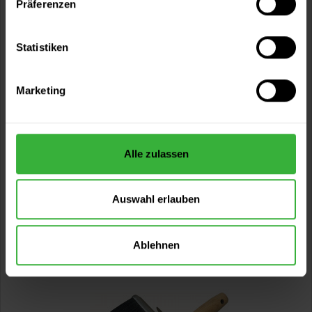
Präferenzen
Inhalt:
1 Stück
Statistiken
Marketing
Alle zulassen
Deckenbürste, Kunststoffborste 17 x 7 cm
Auswahl erlauben
Nylonborsten, in Reihen vulkanisiert.
60,99 €
Ablehnen
Inhalt:
1 Stück