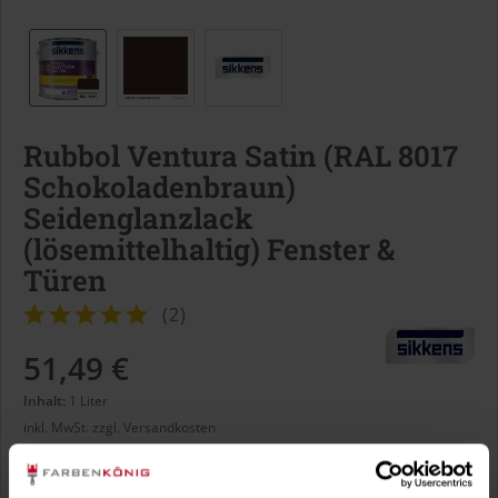
Rubbol Ventura Satin (RAL 8017
Schokoladenbraun)
Seidenglanzlack
(lösemittelhaltig) Fenster &
Türen
(
2
)
51,49 €
Inhalt:
1 Liter
inkl. MwSt.
zzgl. Versandkosten
Sofort versandfertig, Lieferzeit ca. 1-3 Arbeitstage