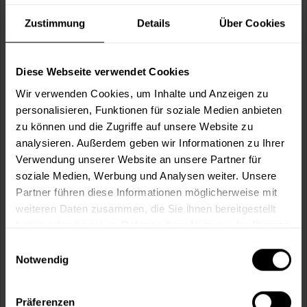
Liter:
Zustimmung
Details
Über Cookies
Verbrauch berechnen
Diese Webseite verwendet Cookies
Wie viele m² wollen Sie bearbeiten?
Wir verwenden Cookies, um Inhalte und Anzeigen zu
m²
personalisieren, Funktionen für soziale Medien anbieten
zu können und die Zugriffe auf unsere Website zu
analysieren. Außerdem geben wir Informationen zu Ihrer
Verwendung unserer Website an unsere Partner für
soziale Medien, Werbung und Analysen weiter. Unsere
Partner führen diese Informationen möglicherweise mit
In den
Warenkorb
weiteren Daten zusammen, die Sie ihnen bereitgestellt
haben oder die sie im Rahmen Ihrer Nutzung der Dienste
Fragen zum Artikel?
Merken
gesammelt haben.
Einwilligungsauswahl
Notwendig
Artikel-Nr.:
SI0031RAL8017
Präferenzen
Sie möchten eine größere Menge kaufen