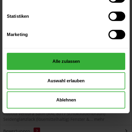
und wünschen ein Angebot?
Statistiken
Jetzt anfragen
Marketing
Vorteile
Kostenloser Versand ab 60 EUR
Versand innerhalb von 48h*
Persönliche Beratung unter
040 60 77 65 23
Alle zulassen
Auswahl erlauben
Ablehnen
Beschreibung
Rubbol Ventura Satin (RAL 8017 Schokoladenbraun)
Seidenglanzlack (lösemittelhaltig) Fenster &...
mehr
Bewertungen
2