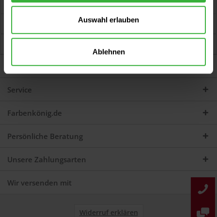
Jetzt Bewertungen zum Artikel lesen...
mehr
Auswahl erlauben
Kunden kauften auch
Kunden haben sich ebenfalls angesehen
Ablehnen
Darum sind wir Farbenkönig
Service
Farbenkönig.de
Persönliche Beratung
Unsere Zahlungsarten
Wir versenden mit
Widerruf erklären