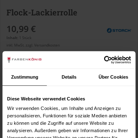
Flock-Lackierrolle
10,99 €
Inhalt:
1 Stück
inkl. MwSt.
zzgl. Versandkosten
Sofort versandfertig, Lieferzeit ca. 1-3 Arbeitstage
Zustimmung
Details
Über Cookies
In den
Warenkorb
Diese Webseite verwendet Cookies
Fragen zum Artikel?
Merken
Wir verwenden Cookies, um Inhalte und Anzeigen zu
Artikel-Nr.:
STO0030
personalisieren, Funktionen für soziale Medien anbieten
zu können und die Zugriffe auf unsere Website zu
analysieren. Außerdem geben wir Informationen zu Ihrer
Sie möchten eine größere Menge kaufen
Verwendung unserer Website an unsere Partner für