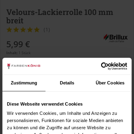
Velours-Lackierrolle 100 mm
breit
(
1
)
5,99 €
Inhalt:
1 Stück
inkl. MwSt.
zzgl. Versandkosten
Sofort versandfertig, Lieferzeit ca. 1-3 Arbeitstage
Zustimmung
Details
Über Cookies
In den
Warenkorb
Diese Webseite verwendet Cookies
Wir verwenden Cookies, um Inhalte und Anzeigen zu
Fragen zum Artikel?
Merken
personalisieren, Funktionen für soziale Medien anbieten
zu können und die Zugriffe auf unsere Website zu
Artikel-Nr.:
BX1417