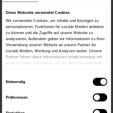
Wie viele m² wollen Sie bearbeiten?
m²
Diese Webseite verwendet Cookies
Wir verwenden Cookies, um Inhalte und Anzeigen zu
personalisieren, Funktionen für soziale Medien anbieten
zu können und die Zugriffe auf unsere Website zu
analysieren. Außerdem geben wir Informationen zu Ihrer
In den
Warenkorb
Verwendung unserer Website an unsere Partner für
soziale Medien, Werbung und Analysen weiter. Unsere
Partner führen diese Informationen möglicherweise mit
Fragen zum Artikel?
Merken
weiteren Daten zusammen, die Sie ihnen bereitgestellt
haben oder die sie im Rahmen Ihrer Nutzung der Dienste
Artikel-Nr.:
BX2288WEISS
gesammelt haben.
Einwilligungsauswahl
Notwendig
Sie möchten eine größere Menge kaufen
und wünschen ein Angebot?
Präferenzen
Jetzt anfragen
Statistiken