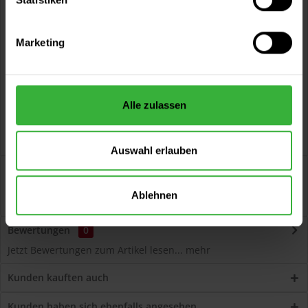
Vorteile
Kostenloser Versand ab 60 EUR
Marketing
Versand innerhalb von 48h*
Persönliche Beratung unter
040 60 77 65 23
Alle zulassen
Auswahl erlauben
Beschreibung
Hydro-PU-XSpray Seidenmattlack 2288 (Weiß) wasserbasiert,
Ablehnen
geruchsarm, speziell für das...
mehr
Bewertungen
0
Jetzt Bewertungen zum Artikel lesen...
mehr
Kunden kauften auch
Kunden haben sich ebenfalls angesehen