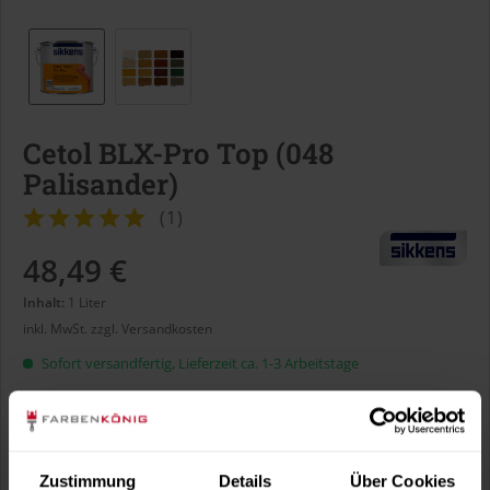
Cetol BLX-Pro Top (048
Palisander)
(
1
)
48,49 €
Inhalt:
1 Liter
inkl. MwSt.
zzgl. Versandkosten
Sofort versandfertig, Lieferzeit ca. 1-3 Arbeitstage
Liter:
Zustimmung
Details
Über Cookies