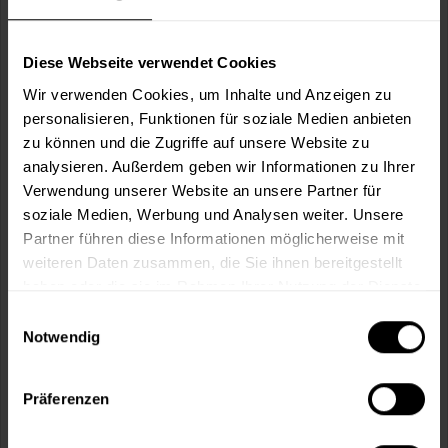
Verbrauch berechnen
Wie viele m² wollen Sie bearbeiten?
Diese Webseite verwendet Cookies
m²
Wir verwenden Cookies, um Inhalte und Anzeigen zu
personalisieren, Funktionen für soziale Medien anbieten
zu können und die Zugriffe auf unsere Website zu
analysieren. Außerdem geben wir Informationen zu Ihrer
Verwendung unserer Website an unsere Partner für
In den
Warenkorb
soziale Medien, Werbung und Analysen weiter. Unsere
Partner führen diese Informationen möglicherweise mit
weiteren Daten zusammen, die Sie ihnen bereitgestellt
Fragen zum Artikel?
Merken
haben oder die sie im Rahmen Ihrer Nutzung der Dienste
Artikel-Nr.:
SI0005048_PALISANDER
gesammelt haben.
Einwilligungsauswahl
Notwendig
Sie möchten eine größere Menge kaufen
und wünschen ein Angebot?
Präferenzen
Jetzt anfragen