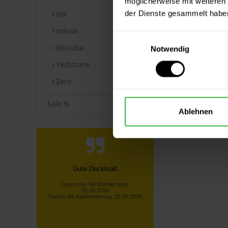
möglicherweise mit weiteren
der Dienste gesammelt habe
VIA
Volvox
Einwilligungsauswahl
Wistoba
Notwendig
Yachtcare
Zero
Sale %
Ablehnen
Die Bestellung nach Österreich
hat problemlos funktioniert. Hier
ist es nicht einfach, Marken
Produ...
Datum der Veröffentlichung:
05.08.2026
Datum der Kauferfahrung: 28.07.2026