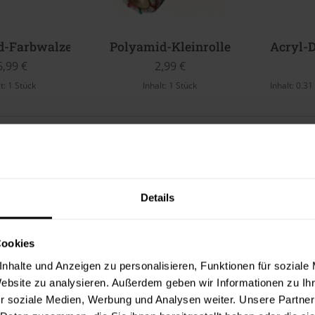
d-Farbwalze
Polyamid-Kleinrolle
Acryl-D
6,99 €
2,99 €
lt:
1 Stück
Inhalt:
1 Stück
Inhalt:
0.31
Details
Cookies
nhalte und Anzeigen zu personalisieren, Funktionen für soziale
Website zu analysieren. Außerdem geben wir Informationen zu I
r soziale Medien, Werbung und Analysen weiter. Unsere Partner