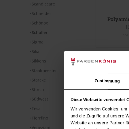
Scandiccare
Schneider
Polyami
Schönox
1
Schuller
Inha
Sigma
Sika
Sikkens
Staalmeester
Starcke
Zustimmung
Storch
Südwest
Diese Webseite verwendet 
Tesa
Wir verwenden Cookies, um I
und die Zugriffe auf unsere 
Tierrfino
Website an unsere Partner fü
Veneziani