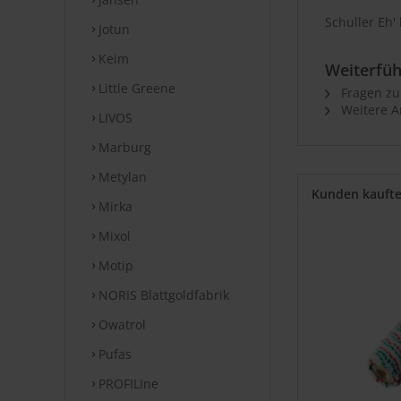
Schuller Eh'
Jotun
Keim
Weiterfüh
Little Greene
Fragen zu
Weitere Ar
LIVOS
Marburg
Metylan
Kunden kauft
Mirka
Mixol
Motip
NORIS Blattgoldfabrik
Owatrol
Pufas
PROFILIne