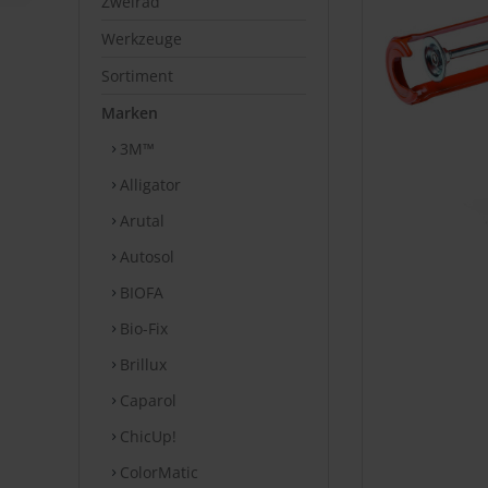
Zweirad
Werkzeuge
Sortiment
Marken
3M™
Alligator
Arutal
Autosol
BIOFA
Bio-Fix
Brillux
Caparol
ChicUp!
ColorMatic