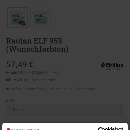
Raulan ELF 953
(Wunschfarbton)
57,49 €
Inhalt:
2.5 Liter (23,00 € / 1 Liter)
inkl. MwSt.
zzgl. Versandkosten
Sofort versandfertig, Lieferzeit ca. 1-3 Arbeitstage
Liter:
Verbrauch berechnen