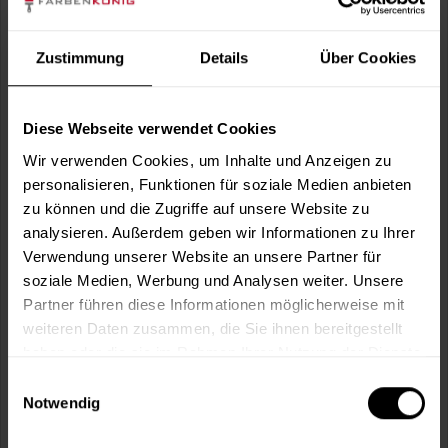
Wie viele m² wollen Sie bearbeiten?
m²
Zustimmung
Details
Über Cookies
Diese Webseite verwendet Cookies
Kollektion:
Wir verwenden Cookies, um Inhalte und Anzeigen zu
personalisieren, Funktionen für soziale Medien anbieten
zu können und die Zugriffe auf unsere Website zu
Wunschfarbcode*:
analysieren. Außerdem geben wir Informationen zu Ihrer
Verwendung unserer Website an unsere Partner für
soziale Medien, Werbung und Analysen weiter. Unsere
Partner führen diese Informationen möglicherweise mit
weiteren Daten zusammen, die Sie ihnen bereitgestellt
In den
Warenkorb
haben oder die sie im Rahmen Ihrer Nutzung der Dienste
gesammelt haben.
Einwilligungsauswahl
Fragen zum Artikel?
Merken
Notwendig
Artikel-Nr.:
BXA0953WF