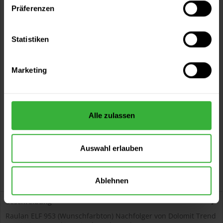
Präferenzen
Sie möchten eine größere Menge kaufen
und wünschen ein Angebot?
Statistiken
Jetzt anfragen
Marketing
Vorteile
Kostenloser Versand ab 60 EUR
Versand innerhalb von 48h*
Alle zulassen
Persönliche Beratung unter
040 60 77 65 23
Auswahl erlauben
Ablehnen
Beschreibung
Raulan ELF 953 (Wunschfarbton) Nachfolger von Dolomit Trend