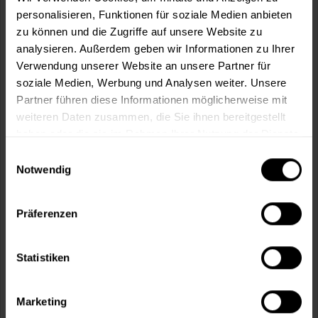
personalisieren, Funktionen für soziale Medien anbieten
zu können und die Zugriffe auf unsere Website zu
In den
Warenkorb
analysieren. Außerdem geben wir Informationen zu Ihrer
Verwendung unserer Website an unsere Partner für
Fragen zum Artikel?
Merken
soziale Medien, Werbung und Analysen weiter. Unsere
Partner führen diese Informationen möglicherweise mit
Artikel-Nr.:
SI0017WEISS
weiteren Daten zusammen, die Sie ihnen bereitgestellt
haben oder die sie im Rahmen Ihrer Nutzung der Dienste
Sie möchten eine größere Menge kaufen
gesammelt haben.
Einwilligungsauswahl
und wünschen ein Angebot?
Notwendig
Jetzt anfragen
Präferenzen
Vorteile
Statistiken
Kostenloser Versand ab 60 EUR
Versand innerhalb von 48h*
Persönliche Beratung unter
040 60 77 65 23
Marketing