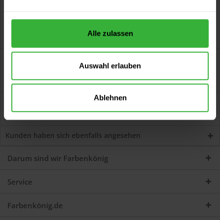
Alle zulassen
Beschreibung
Auswahl erlauben
Alphaloxan Flex (Weiß) Die neue Generation einer Spezial-
Siliconharz-Fassadenfarbe, hoch...
mehr
Ablehnen
Bewertungen
0
Jetzt Bewertungen zum Artikel lesen...
mehr
Kunden haben sich ebenfalls angesehen
Darum sind wir Farbenkönig
Service
Farbenkönig.de