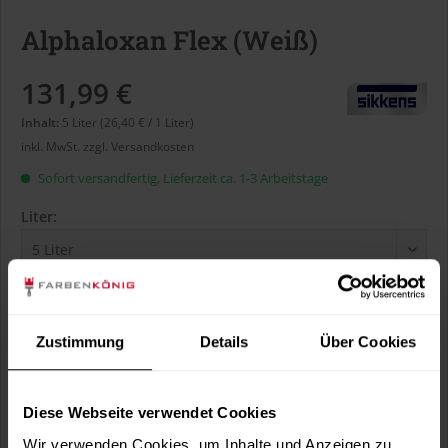
Alphaloxan Flex (Weiß)
131,99 €
Inhalt:
5 Liter (26,40 € / 1 Liter)
inkl. MwSt.
zzgl. Versandkosten
Sofort versandfertig, Lieferzeit ca. 1-3 Arbeitstage
Liter:
Verbrauch berechnen
Wie viele m² wollen Sie bearbeiten?
Zustimmung
Details
Über Cookies
m²
Diese Webseite verwendet Cookies
Wir verwenden Cookies, um Inhalte und Anzeigen zu