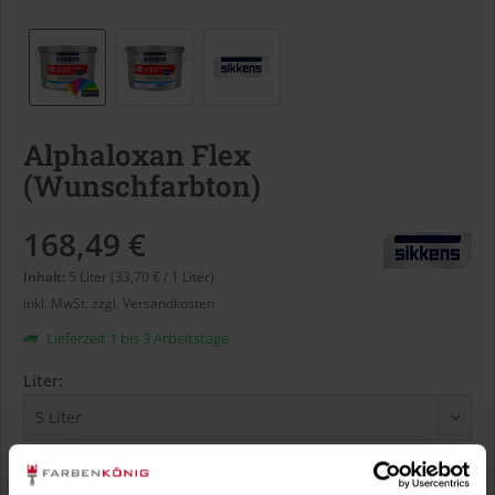
Alphaloxan Flex
(Wunschfarbton)
168,49 €
Inhalt:
5 Liter (33,70 € / 1 Liter)
inkl. MwSt.
zzgl. Versandkosten
Lieferzeit 1 bis 3 Arbeitstage
Liter:
Verbrauch berechnen