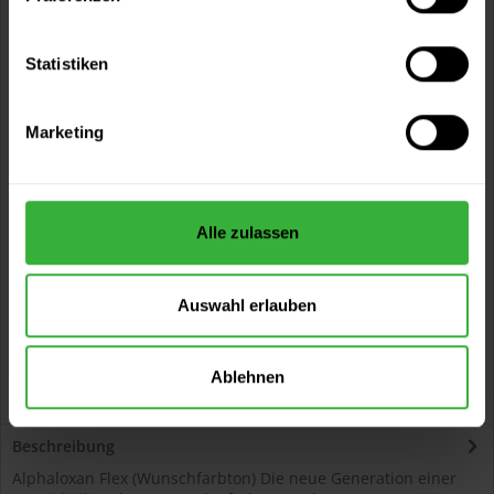
Sie möchten eine größere Menge kaufen
Statistiken
und wünschen ein Angebot?
Jetzt anfragen
Marketing
Vorteile
Kostenloser Versand ab 60 EUR
Alle zulassen
Versand innerhalb von 48h*
Persönliche Beratung unter
040 60 77 65 23
Auswahl erlauben
Ablehnen
Beschreibung
Alphaloxan Flex (Wunschfarbton) Die neue Generation einer