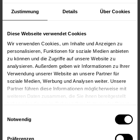
Wie viele m² wollen Sie bearbeiten?
Zustimmung
Details
Über Cookies
m²
Diese Webseite verwendet Cookies
Kollektion:
Wir verwenden Cookies, um Inhalte und Anzeigen zu
personalisieren, Funktionen für soziale Medien anbieten
zu können und die Zugriffe auf unsere Website zu
analysieren. Außerdem geben wir Informationen zu Ihrer
Wunschfarbcode*:
Verwendung unserer Website an unsere Partner für
soziale Medien, Werbung und Analysen weiter. Unsere
Partner führen diese Informationen möglicherweise mit
weiteren Daten zusammen, die Sie ihnen bereitgestellt
haben oder die sie im Rahmen Ihrer Nutzung der Dienste
In den
Warenkorb
gesammelt haben.
Einwilligungsauswahl
Notwendig
Fragen zum Artikel?
Merken
Artikel-Nr.:
SI0017WF
Präferenzen