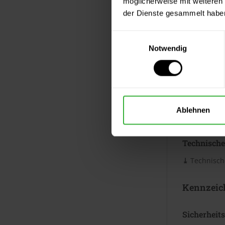
möglicherweise mit weiteren
Verbrauc
der Dienste gesammelt habe
Die Reichwei
Einwilligungsauswahl
Bei diesen V
Notwendig
Datenblät
Sicherheits
⤓
Sicherh
Ablehnen
⤓
Sicherh
Technische
⤓
Technische
Kennzeic
Sicherheit