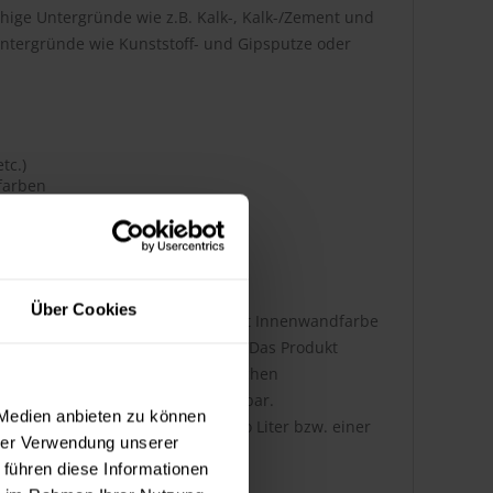
ähige Untergründe wie z.B. Kalk-, Kalk-/Zement und
ntergründe wie Kunststoff- und Gipsputze oder
tc.)
tfarben
Über Cookies
rme und lösemittelfreie Sol-Silikat Innenwandfarbe
.1, für Dispersionssilikatfarben. Das Produkt
eisten Untergründen ohne zusätzlichen
schmaschinen vor Ort sofort verfügbar.
 Medien anbieten zu können
ei einer Reichweite von 7 m² pro Liter bzw. einer
hrer Verwendung unserer
 führen diese Informationen