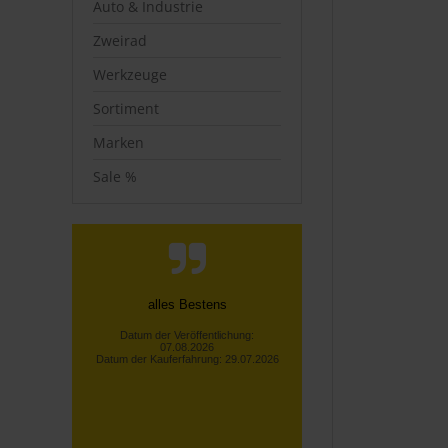
Auto & Industrie
Zweirad
Werkzeuge
Sortiment
Marken
Sale %
Schnelle Bearbeitung und und
kurze Lieferzeiten. Der Name
König ist gerechtfertigt.
Uwe B., Protzen
Datum der Veröffentlichung:
06.08.2026
Datum der Kauferfahrung: 29.07.2026