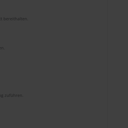
t bereithalten.
en.
ng zuführen.