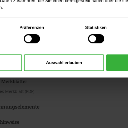
 Daten zusammen, die Sie ihnen bereitgestellt haben oder die s
h
n.
te beträgt laut Hersteller ca. 7 m²/Liter. Der Verbrauch ist dabei
erbrauchszahlen handelt es sich um Richtwerte. Weitere Infos en
Präferenzen
Statistiken
ter & Dokumente
datenblätter
eitsdatenblatt A (PDF)
Auswahl erlauben
eitsdatenblatt B (PDF)
 Merkblätter
s Merkblatt (PDF)
hnungselemente
shinweise