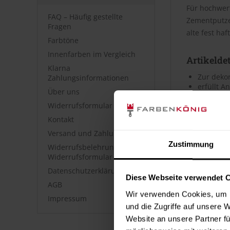
Für hochwert
FAQ – Häufig gestellte
Zementputze
Fragen
alte fest ha
Farbtöne
Innenfarben im Vergleich
Artikeldet
Klarna
Zur dekor
Zahlungsinformationen
erfüllt A
Über uns
hohe Deck
Widerrufsformular
nach DIN
Kontakt
Artikelei
Versand und Zahlung
Zustimmung
Widerrufsbelehrung &
Alphasol Sil
Widerrufsformular
nach DIN 133
Datenschutzerklärung
zeichnet sic
Diese Webseite verwendet 
AGB
Haftvermittl
Wir verwenden Cookies, um I
Impressum
Eigenschafte
und die Zugriffe auf unsere 
Ergiebigkei
Website an unsere Partner fü