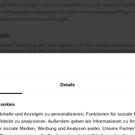
ige Beschichtungen aller Innenwandflächen, z. B., verkieselungsf
, Kalksandstein Mauerwerk aber auch nicht verkieselungsfähige U
ftende Dispersionsbeschichtungen.
ails
ativen Gestaltung aller Innenflächen (z.B. Putz, Gipskartonplatten e
nforderungen nach DIN 18363 Abschnitt 2.4.1 für Dispersionssilika
kraft und leichte Verarbeitung
13300
genschaften
Details
ikat ist eine hoch wasserdampfdurchlässige, tuchmatte, emissionsa
00 und erfüllt auch die Anforderungen nach DIN 18363 Abschitt 2.4
h durch eine hohe Deckkraft und leichte Verarbeitung, auf den m
Cookies
er, aus. Alphasol Silikat ist in einer hohen Farbtonvielfalt über Mi
nhalte und Anzeigen zu personalisieren, Funktionen für soziale
n nach DIN EN 13 300 Nassabriebklasse 2, Deckvermögen Klasse 1 b
Website zu analysieren. Außerdem geben wir Informationen zu I
t von 140 ml/m, Glanzgrad stumpfmatt
r soziale Medien, Werbung und Analysen weiter. Unsere Partner