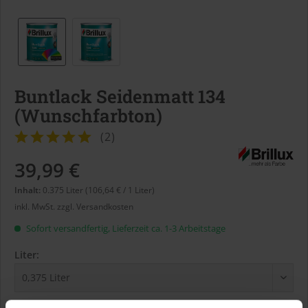
Buntlack Seidenmatt 134
(Wunschfarbton)
(
2
)
39,99 €
Inhalt:
0.375 Liter (106,64 € / 1 Liter)
inkl. MwSt.
zzgl. Versandkosten
Sofort versandfertig, Lieferzeit ca. 1-3 Arbeitstage
Liter: