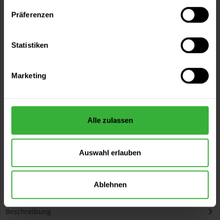
Artikel-Nr.:
BXA0134WF
Präferenzen
Sie möchten eine größere Menge kaufen
Statistiken
und wünschen ein Angebot?
Jetzt anfragen
Marketing
Vorteile
Kostenloser Versand ab 60 EUR
Alle zulassen
Versand innerhalb von 48h*
Persönliche Beratung unter
040 60 77 65 23
Auswahl erlauben
Ablehnen
Beschreibung