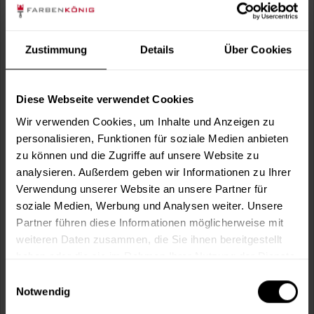
Verbrauch berechnen
Wie viele m² wollen Sie bearbeiten?
m²
Zustimmung
Details
Über Cookies
Diese Webseite verwendet Cookies
Kollektion:
Wir verwenden Cookies, um Inhalte und Anzeigen zu
personalisieren, Funktionen für soziale Medien anbieten
zu können und die Zugriffe auf unsere Website zu
Wunschfarbcode*:
analysieren. Außerdem geben wir Informationen zu Ihrer
Verwendung unserer Website an unsere Partner für
soziale Medien, Werbung und Analysen weiter. Unsere
Partner führen diese Informationen möglicherweise mit
weiteren Daten zusammen, die Sie ihnen bereitgestellt
In den
Warenkorb
haben oder die sie im Rahmen Ihrer Nutzung der Dienste
gesammelt haben.
Einwilligungsauswahl
Notwendig
Fragen zum Artikel?
Merken