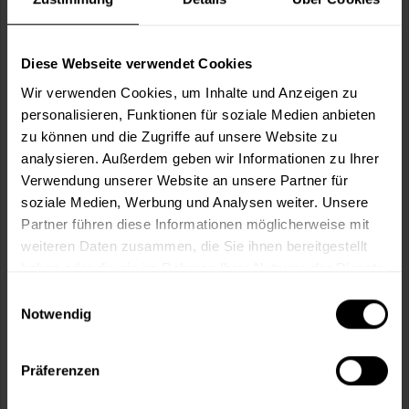
Wie viele m² wollen Sie bearbeiten?
m²
Diese Webseite verwendet Cookies
Wir verwenden Cookies, um Inhalte und Anzeigen zu
personalisieren, Funktionen für soziale Medien anbieten
zu können und die Zugriffe auf unsere Website zu
In den
Warenkorb
analysieren. Außerdem geben wir Informationen zu Ihrer
Verwendung unserer Website an unsere Partner für
soziale Medien, Werbung und Analysen weiter. Unsere
Fragen zum Artikel?
Merken
Partner führen diese Informationen möglicherweise mit
weiteren Daten zusammen, die Sie ihnen bereitgestellt
Artikel-Nr.:
SI0003030_OPALWEISS
haben oder die sie im Rahmen Ihrer Nutzung der Dienste
gesammelt haben.
Einwilligungsauswahl
Sie möchten eine größere Menge kaufen
Notwendig
und wünschen ein Angebot?
Jetzt anfragen
Präferenzen