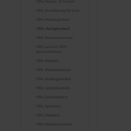
RAL Fenster- & Türlack
RAL Grundierung für Lack
RAL Heizkörperlack
RAL Hochglanzlack
RAL Korrosionsschutz
RAL Lack für XVLP-
Spritzverfahren
RAL Mattlack
RAL Metalleffektlack
RAL Seidenglanzlack
RAL Seidenmattlack
RAL Schultafellack
RAL Spritzlack
RAL Stahllack
RAL Metallschutzlack