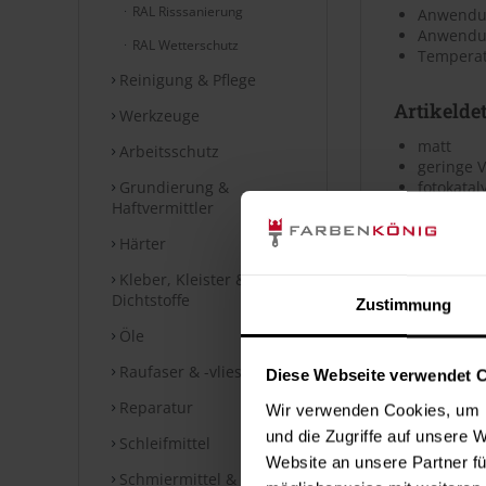
RAL Risssanierung
Anwendun
Anwendung
RAL Wetterschutz
Temperat
Reinigung & Pflege
Artikeldet
Werkzeuge
matt
Arbeitsschutz
geringe 
Grundierung &
fotokatal
Haftvermittler
hoch wet
optional 
Härter
sehr groß
hohe Farb
Kleber, Kleister &
mit hoher
Dichtstoffe
Zustimmung
wasserda
Öle
Verbrauc
Raufaser & -vlies
Diese Webseite verwendet 
Die Reichwei
Reparatur
Wir verwenden Cookies, um I
Bei diesen V
und die Zugriffe auf unsere 
Schleifmittel
Website an unsere Partner fü
Schmiermittel & Fette