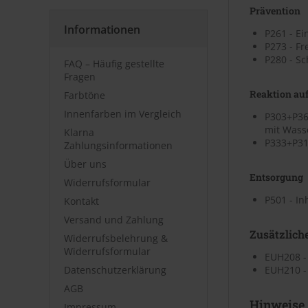
Prävention
Informationen
P261 - Ei
P273 - Fr
P280 - S
FAQ – Häufig gestellte
Fragen
Reaktion auf
Farbtöne
Innenfarben im Vergleich
P303+P36
mit Wass
Klarna
P333+P313
Zahlungsinformationen
Über uns
Entsorgung
Widerrufsformular
P501 - I
Kontakt
Versand und Zahlung
Zusätzlich
Widerrufsbelehrung &
Widerrufsformular
EUH208 -
Datenschutzerklärung
EUH210 - 
AGB
Hinweise
Impressum