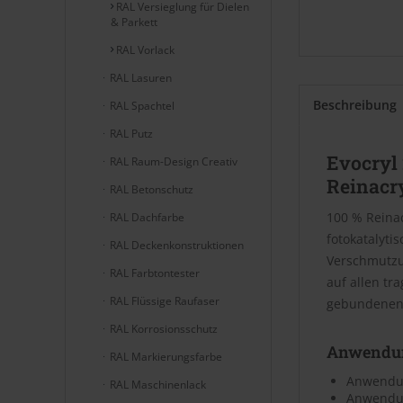
RAL Versieglung für Dielen
& Parkett
RAL Vorlack
RAL Lasuren
Beschreibung
RAL Spachtel
RAL Putz
Evocryl
RAL Raum-Design Creativ
Reinacr
RAL Betonschutz
100 % Reina
RAL Dachfarbe
fotokatalyti
RAL Deckenkonstruktionen
Verschmutzu
RAL Farbtontester
auf allen tr
RAL Flüssige Raufaser
gebundenen 
RAL Korrosionsschutz
Anwendu
RAL Markierungsfarbe
Anwendu
RAL Maschinenlack
Anwendun