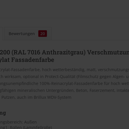
Bewertungen
20
 200 (RAL 7016 Anthrazitgrau) Verschmutzu
ylat Fassadenfarbe
crylat-Fassadenfarbe, hoch wetterbeständig, matt, verschmutzung
sch wirksam, optional in Protect-Qualität (Filmschutz gegen Algen- u
ngsunempfindliche 100%-Reinacrylat-Fassadenfarbe für hoch wet
agfähigen mineralischen Untergründen, Beton, Faserzement, intak
Putzen, auch im Brillux WDV-System
ng
ngsbereich: Außen
g1: Rollen (Lammfellrolle)