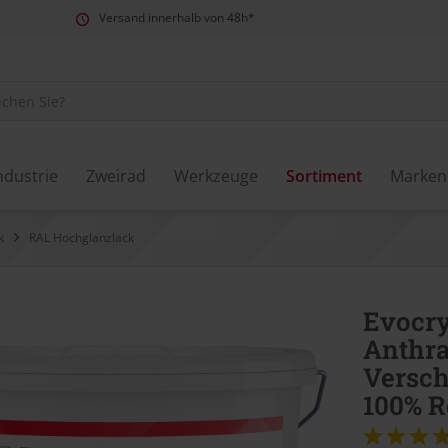
Versand innerhalb von 48h*
ndustrie
Zweirad
Werkzeuge
Sortiment
Marken
k
RAL Hochglanzlack
Evocry
Anthra
Versc
100% R