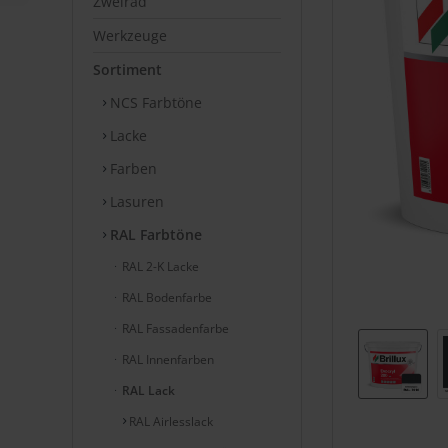
Zweirad
Werkzeuge
Sortiment
NCS Farbtöne
Lacke
Farben
Lasuren
RAL Farbtöne
RAL 2-K Lacke
RAL Bodenfarbe
RAL Fassadenfarbe
RAL Innenfarben
RAL Lack
RAL Airlesslack