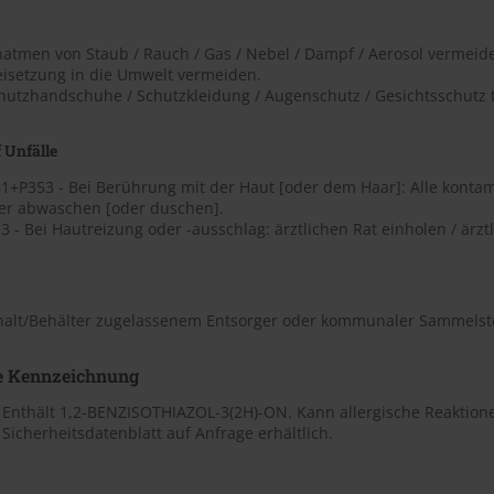
natmen von Staub / Rauch / Gas / Nebel / Dampf / Aerosol vermeid
eisetzung in die Umwelt vermeiden.
chutzhandschuhe / Schutzkleidung / Augenschutz / Gesichtsschutz 
 Unfälle
1+P353 - Bei Berührung mit der Haut [oder dem Haar]: Alle kontam
er abwaschen [oder duschen].
 - Bei Hautreizung oder -ausschlag: ärztlichen Rat einholen / ärztl
nhalt/Behälter zugelassenem Entsorger oder kommunaler Sammelste
e Kennzeichnung
 Enthält 1,2-BENZISOTHIAZOL-3(2H)-ON. Kann allergische Reaktion
Sicherheitsdatenblatt auf Anfrage erhältlich.