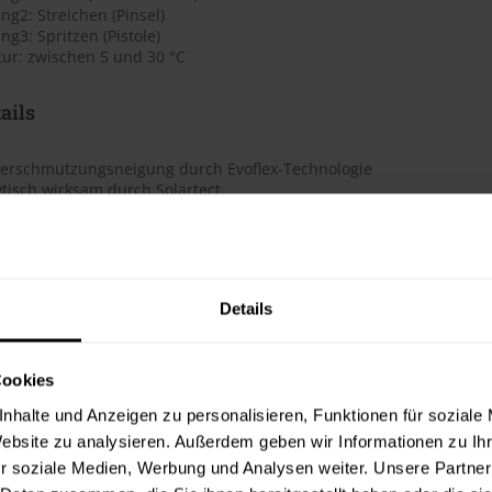
g2: Streichen (Pinsel)
3: Spritzen (Pistole)
ur: zwischen 5 und 30 °C
ails
Verschmutzungsneigung durch Evoflex-Technologie
ytisch wirksam durch Solartect
terbeständig
in Protect-Qualität (Filmschutz gegen Algen- und Pilzbefall der Bes
e Farbtonvielfalt
tonbeständigkeit (Klasse A, Gruppe 1-2)
 Schutzfunktion gegen aggressive Luftschadstoffe
Details
mpfdiffusionsfähig
h
Cookies
te beträgt laut Hersteller ca. 6 m²/Liter. Der Verbrauch ist dabei
nhalte und Anzeigen zu personalisieren, Funktionen für soziale
erbrauchszahlen handelt es sich um Richtwerte. Weitere Infos en
Website zu analysieren. Außerdem geben wir Informationen zu I
r soziale Medien, Werbung und Analysen weiter. Unsere Partner