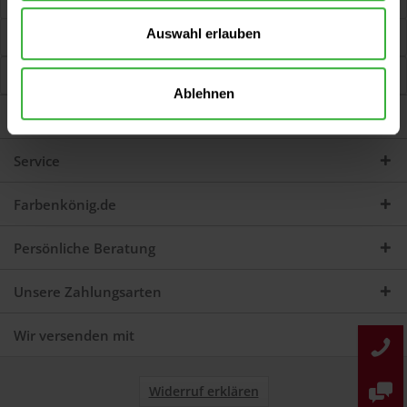
Jetzt Bewertungen zum Artikel lesen...
mehr
Auswahl erlauben
Kunden kauften auch
Kunden haben sich ebenfalls angesehen
Ablehnen
Darum sind wir Farbenkönig
Service
Farbenkönig.de
Persönliche Beratung
Unsere Zahlungsarten
Wir versenden mit
Widerruf erklären