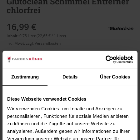
Glutoclean Schimmel Entferner
chlorfrei
16,99 €
Inhalt:
0.75 Liter (22,65 € / 1 Liter)
inkl. MwSt.
zzgl. Versandkosten
Sofort versandfertig, Lieferzeit ca. 1-3 Arbeitstage
Zustimmung
Details
Über Cookies
In den
Warenkorb
Diese Webseite verwendet Cookies
Fragen zum Artikel?
Merken
Wir verwenden Cookies, um Inhalte und Anzeigen zu
Artikel-Nr.:
GLC0024
personalisieren, Funktionen für soziale Medien anbieten
zu können und die Zugriffe auf unsere Website zu
Sie möchten eine größere Menge kaufen
analysieren. Außerdem geben wir Informationen zu Ihrer
und wünschen ein Angebot?
Verwendung unserer Website an unsere Partner für