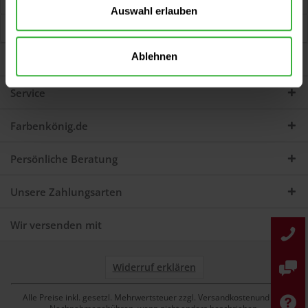
Jetzt Bewertungen zum Artikel lesen...
mehr
Auswahl erlauben
Kunden haben sich ebenfalls angesehen
Ablehnen
Darum sind wir Farbenkönig
Service
Farbenkönig.de
Persönliche Beratung
Unsere Zahlungsarten
Wir versenden mit
Widerruf erklären
Alle Preise inkl. gesetzl. Mehrwertsteuer zzgl. Versandkostenund ggf.