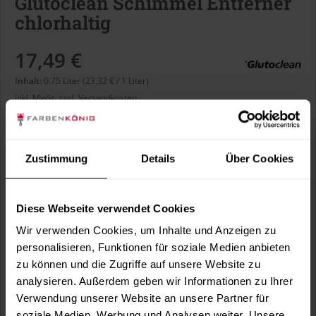
Glutoclean Schimmel Entferner
chlorhaltig
17,49 €
Inhalt:
0.75 Liter (23,32 € / 1 Liter)
inkl. MwSt.
zzgl. Versandkosten
Sofort versandfertig, Lieferzeit ca. 1-3 Arbeitstage
Zustimmung
Details
Über Cookies
In den
Warenkorb
Diese Webseite verwendet Cookies
Fragen zum Artikel?
Merken
Wir verwenden Cookies, um Inhalte und Anzeigen zu
personalisieren, Funktionen für soziale Medien anbieten
Artikel-Nr.:
GLC0025
zu können und die Zugriffe auf unsere Website zu
analysieren. Außerdem geben wir Informationen zu Ihrer
Sie möchten eine größere Menge kaufen
Verwendung unserer Website an unsere Partner für
und wünschen ein Angebot?
soziale Medien, Werbung und Analysen weiter. Unsere