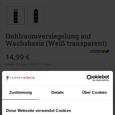
Hohlraumversiegelung auf
Wachsbasis (Weiß transparent)
14,99 €
Inhalt:
0.5 Liter (29,98 € / 1 Liter)
inkl. MwSt.
zzgl. Versandkosten
Sofort versandfertig, Lieferzeit ca. 1-3 Arbeitstage
Liter:
Zustimmung
Details
Über Cookies
Diese Webseite verwendet Cookies