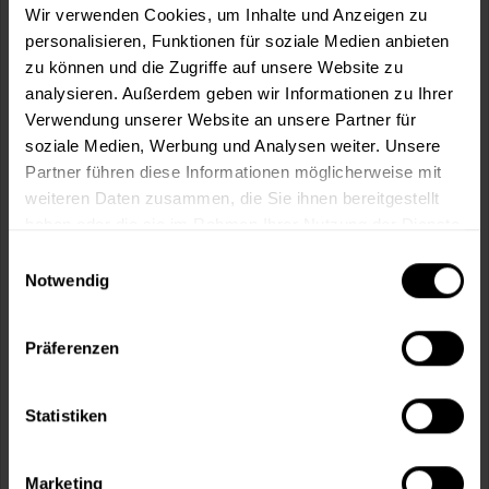
Wir verwenden Cookies, um Inhalte und Anzeigen zu
personalisieren, Funktionen für soziale Medien anbieten
In den
Warenkorb
zu können und die Zugriffe auf unsere Website zu
analysieren. Außerdem geben wir Informationen zu Ihrer
Fragen zum Artikel?
Merken
Verwendung unserer Website an unsere Partner für
soziale Medien, Werbung und Analysen weiter. Unsere
Artikel-Nr.:
MT0017WEISS_TRANSPARENT
Partner führen diese Informationen möglicherweise mit
weiteren Daten zusammen, die Sie ihnen bereitgestellt
Sie möchten eine größere Menge kaufen
haben oder die sie im Rahmen Ihrer Nutzung der Dienste
und wünschen ein Angebot?
gesammelt haben.
Einwilligungsauswahl
Notwendig
Jetzt anfragen
Präferenzen
Vorteile
Kostenloser Versand ab 60 EUR
Statistiken
Versand innerhalb von 48h*
Persönliche Beratung unter
040 60 77 65 23
Marketing