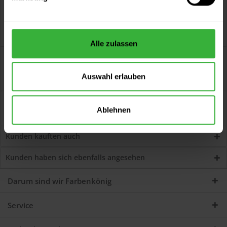
Alle zulassen
Beschreibung
Hohlraumversiegelung auf Wachsbasis (Weiß transparent)
Auswahl erlauben
Schützt besonders rostanfällige...
mehr
Bewertungen
0
Ablehnen
Jetzt Bewertungen zum Artikel lesen...
mehr
Kunden kauften auch
Kunden haben sich ebenfalls angesehen
Darum sind wir Farbenkönig
Service