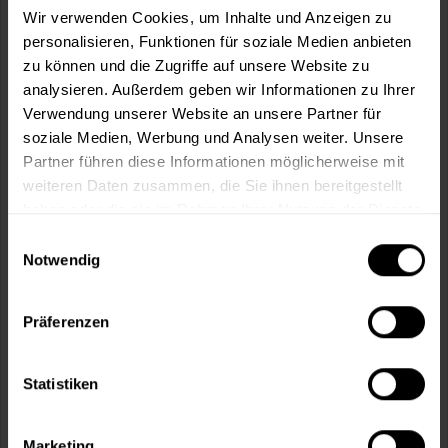
Wir verwenden Cookies, um Inhalte und Anzeigen zu
personalisieren, Funktionen für soziale Medien anbieten
In den
Warenkorb
zu können und die Zugriffe auf unsere Website zu
analysieren. Außerdem geben wir Informationen zu Ihrer
Fragen zum Artikel?
Merken
Verwendung unserer Website an unsere Partner für
soziale Medien, Werbung und Analysen weiter. Unsere
Artikel-Nr.:
BX0625KALKWEISS
Partner führen diese Informationen möglicherweise mit
weiteren Daten zusammen, die Sie ihnen bereitgestellt
Sie möchten eine größere Menge kaufen
haben oder die sie im Rahmen Ihrer Nutzung der Dienste
und wünschen ein Angebot?
gesammelt haben.
Einwilligungsauswahl
Notwendig
Jetzt anfragen
Präferenzen
Vorteile
Kostenloser Versand ab 60 EUR
Statistiken
Versand innerhalb von 48h*
Persönliche Beratung unter
040 60 77 65 23
Marketing