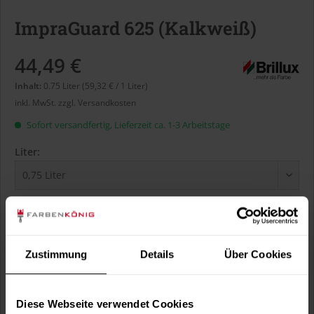
ImpraGuard 625 (Kalkweiß)
44,49 €
Inhalt:
0.75 Liter (59,32 € / 1 Liter)
inkl. MwSt.
zzgl. Versandkosten
Sofort versandfertig, Lieferzeit ca. 1-3 Arbeitstage
Liter:
Verbrauch berechnen
Wie viele m² wollen Sie bearbeiten?
m²
Zustimmung
Details
Über Cookies
Diese Webseite verwendet Cookies