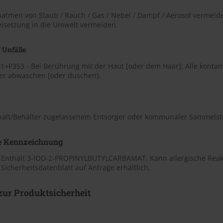
natmen von Staub / Rauch / Gas / Nebel / Dampf / Aerosol vermeid
eisetzung in die Umwelt vermeiden.
 Unfälle
1+P353 - Bei Berührung mit der Haut [oder dem Haar]: Alle kontam
er abwaschen [oder duschen].
nhalt/Behälter zugelassenem Entsorger oder kommunaler Sammelste
e Kennzeichnung
 Enthält 3-IOD-2-PROPINYLBUTYLCARBAMAT. Kann allergische Reak
Sicherheitsdatenblatt auf Anfrage erhältlich.
ur Produktsicherheit