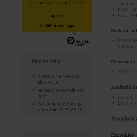
rauchen.
P261 - Ei
P273 - Fr
12,668 Bewertungen
Reaktion auf
P303+P36
mit Wass
Ihre Vorteile
Entsorgung
P501 - I
Kostenloser Versand
ab 60 EUR
Zusätzlich
Versand innerhalb von
48h*
EUH208 -
EUH210 - 
Persönliche Beratung
unter
040 60 77 65 23
Angaben z
Hersteller