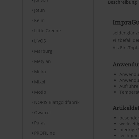
Beschreibung
Jotun
Keim
ImpraGu
Little Greene
seidenglänze
Pilzbefall d
LIVOS
Als Ein-Topf
Marburg
Metylan
Anwendu
Mirka
Anwendu
Anwendun
Mixol
Aufrühre
Motip
Temperatu
NORIS Blattgoldfabrik
Artikeldet
Owatrol
besonder
Pufas
werkseiti
niedrige 
PROFILIne
leichtgä