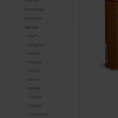
Zweirad
Werkzeuge
Sortiment
Marken
3M™
Alligator
Arutal
Autosol
BIOFA
Bio-Fix
Brillux
Caparol
ChicUp!
ColorMatic