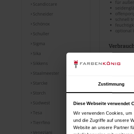
für auße
Scandiccare
seidengl
offenpori
Schneider
schnell 
Schönox
feuchtigk
optional 
Schuller
Sigma
Verbrauc
Sika
Die Reichwei
Sikkens
Bei diesen V
Staalmeester
Datenblät
Starcke
Zustimmung
Storch
Sicherheits
Südwest
Diese Webseite verwendet 
⤓
Sicherh
⤓
Sicherh
Tesa
Wir verwenden Cookies, um I
und die Zugriffe auf unsere 
Tierrfino
Technische
Website an unsere Partner fü
Veneziani