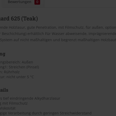
Bewertungen
0
ard 625 (Teak)
nde Holzlasur, gute Penetration, mit Filmschutz, für außen, option
er Beschichtung) erhältlich Für Wasser abweisende, imprägnierend
-System auf nicht maßhaltigen und begrenzt maßhaltigen Holzbaut
ng
ngsbereich: Außen
g1: Streichen (Pinsel)
n: Rührholz
r: nicht unter 5 °C
ails
s tief eindringende Alkydharzlasur
g mit Filmschutz
Viskosität
ngige Verarbeitung durch geringen Streichwiderstand