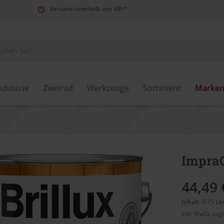
Versand innerhalb von 48h*
ndustrie
Zweirad
Werkzeuge
Sortiment
Marke
ImpraG
44,49 
Inhalt:
0.75 Lit
inkl. MwSt.
zzg