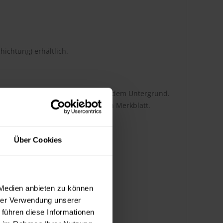
hichtung) erhältlich.
i abhängig von der Auftragsart und dem Untergrund.
tnehmen Sie bitte dem technischen Merkblatt.
Über Cookies
 Medien anbieten zu können
hrer Verwendung unserer
 führen diese Informationen