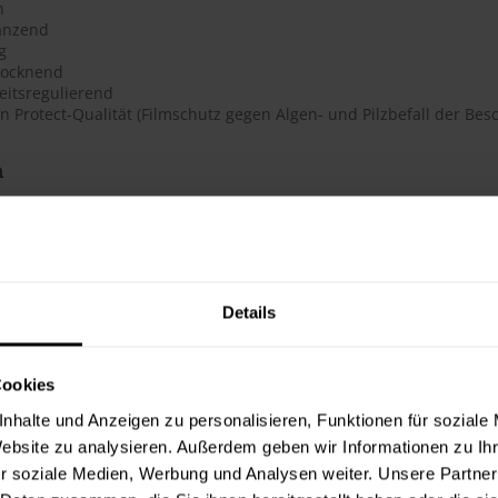
n
änzend
g
trocknend
eitsregulierend
in Protect-Qualität (Filmschutz gegen Algen- und Pilzbefall der Besc
h
te beträgt laut Hersteller ca. 17 m²/Liter. Der Verbrauch ist dabe
erbrauchszahlen handelt es sich um Richtwerte. Weitere Infos en
ter & Dokumente
Details
datenblätter
Cookies
eitsdatenblatt A (PDF)
eitsdatenblatt B (PDF)
nhalte und Anzeigen zu personalisieren, Funktionen für soziale
Website zu analysieren. Außerdem geben wir Informationen zu I
 Merkblätter
r soziale Medien, Werbung und Analysen weiter. Unsere Partner