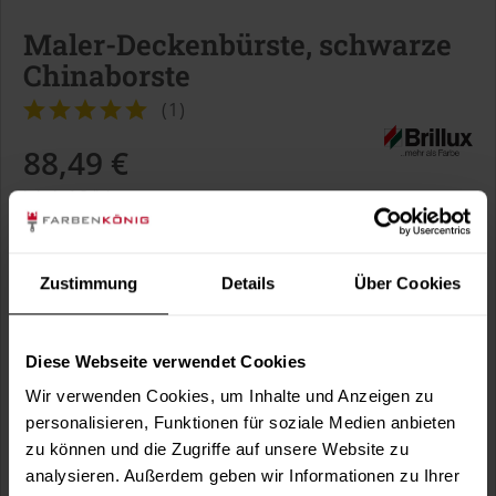
Maler-Deckenbürste, schwarze
Chinaborste
(
1
)
88,49 €
Inhalt:
1 Stück
inkl. MwSt.
zzgl. Versandkosten
Sofort versandfertig, Lieferzeit ca. 1-3 Arbeitstage
Zustimmung
Details
Über Cookies
In den
Warenkorb
Diese Webseite verwendet Cookies
Wir verwenden Cookies, um Inhalte und Anzeigen zu
personalisieren, Funktionen für soziale Medien anbieten
Fragen zum Artikel?
Merken
zu können und die Zugriffe auf unsere Website zu
Artikel-Nr.:
BX1172
analysieren. Außerdem geben wir Informationen zu Ihrer