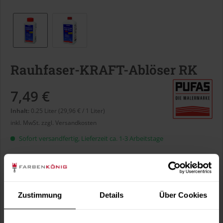
Rauhfaser-KRAFT-Ablöser RK
7,49 €
Inhalt:
0.25 Liter (29,96 € / 1 Liter)
inkl. MwSt.
zzgl. Versandkosten
Sofort versandfertig, Lieferzeit ca. 1-3 Arbeitstage
Liter:
Zustimmung
Details
Über Cookies
Verbrauch berechnen
Wie viele m² wollen Sie bearbeiten?