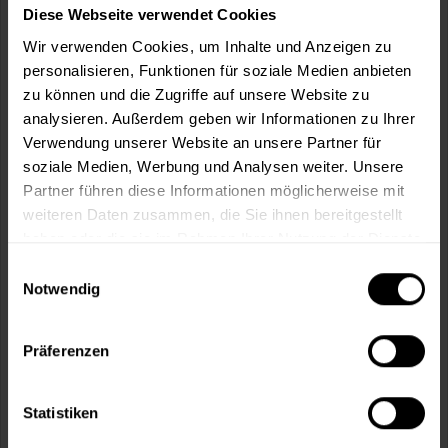
m²
Diese Webseite verwendet Cookies
Wir verwenden Cookies, um Inhalte und Anzeigen zu
personalisieren, Funktionen für soziale Medien anbieten
zu können und die Zugriffe auf unsere Website zu
analysieren. Außerdem geben wir Informationen zu Ihrer
Verwendung unserer Website an unsere Partner für
In den
Warenkorb
soziale Medien, Werbung und Analysen weiter. Unsere
Partner führen diese Informationen möglicherweise mit
Fragen zum Artikel?
Merken
weiteren Daten zusammen, die Sie ihnen bereitgestellt
haben oder die sie im Rahmen Ihrer Nutzung der Dienste
Artikel-Nr.:
PFS0007
gesammelt haben.
Einwilligungsauswahl
Notwendig
Sie möchten eine größere Menge kaufen
und wünschen ein Angebot?
Präferenzen
Jetzt anfragen
Statistiken
Vorteile