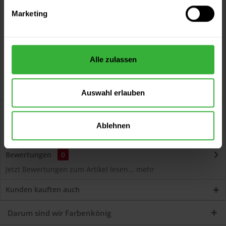
Kostenloser Versand ab 60 EUR
Marketing
Versand innerhalb von 48h*
Persönliche Beratung unter
040 60 77 65 23
Alle zulassen
Auswahl erlauben
Beschreibung
Rauhfaser-KRAFT-Ablöser RK Spezielle, hochwirksame
Ablehnen
Rezeptur zum Ablösen von überstrichener...
mehr
Bewertungen
0
Jetzt Bewertungen zum Artikel lesen...
mehr
Kunden kauften auch
Darum sind wir Farbenkönig