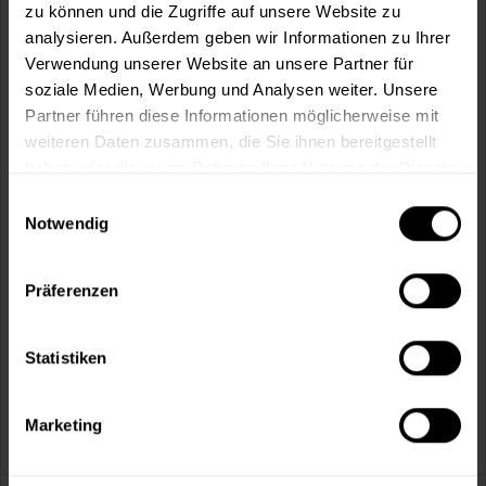
Fragen zum Artikel?
Merken
zu können und die Zugriffe auf unsere Website zu
analysieren. Außerdem geben wir Informationen zu Ihrer
Artikel-Nr.:
MT0058GRAU
Verwendung unserer Website an unsere Partner für
soziale Medien, Werbung und Analysen weiter. Unsere
Sie möchten eine größere Menge kaufen
Partner führen diese Informationen möglicherweise mit
und wünschen ein Angebot?
weiteren Daten zusammen, die Sie ihnen bereitgestellt
haben oder die sie im Rahmen Ihrer Nutzung der Dienste
Jetzt anfragen
gesammelt haben.
Einwilligungsauswahl
Notwendig
Vorteile
Kostenloser Versand ab 60 EUR
Präferenzen
Versand innerhalb von 48h*
Persönliche Beratung unter
040 60 77 65 23
Statistiken
Marketing