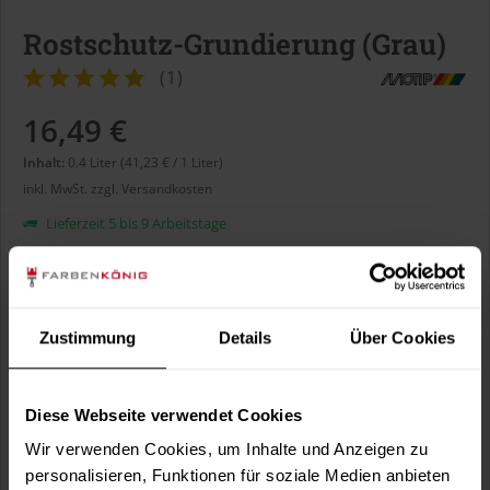
Rostschutz-Grundierung (Grau)
(
1
)
16,49 €
Inhalt:
0.4 Liter (41,23 € / 1 Liter)
inkl. MwSt.
zzgl. Versandkosten
Lieferzeit 5 bis 9 Arbeitstage
Liter:
Zustimmung
Details
Über Cookies
Diese Webseite verwendet Cookies
In den
Warenkorb
Wir verwenden Cookies, um Inhalte und Anzeigen zu
personalisieren, Funktionen für soziale Medien anbieten