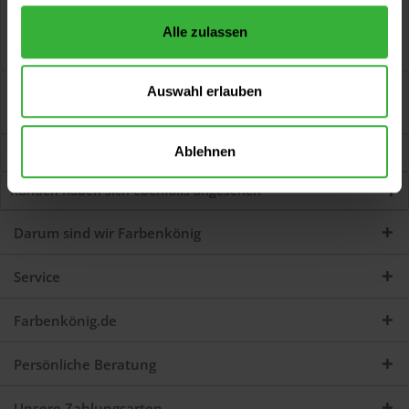
Beschreibung
Alle zulassen
Rostschutz-Grundierung (Grau) Die ideale Grundierung als
Füller und Haftvermittler zwischen...
mehr
Bewertungen
1
Auswahl erlauben
Jetzt Bewertungen zum Artikel lesen...
mehr
Ablehnen
Kunden kauften auch
Kunden haben sich ebenfalls angesehen
Darum sind wir Farbenkönig
Service
Farbenkönig.de
Persönliche Beratung
Unsere Zahlungsarten