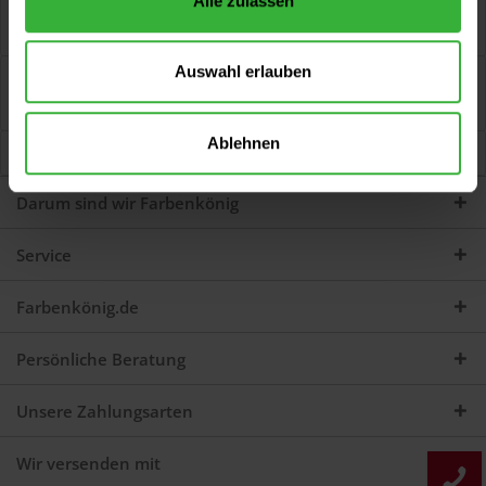
Alle zulassen
transparent-Spray (Schwarz) transparent-Spray ist für
zahlreiche Objekte geeignet, die Sie...
mehr
Auswahl erlauben
Bewertungen
0
Jetzt Bewertungen zum Artikel lesen...
mehr
Ablehnen
Kunden kauften auch
Darum sind wir Farbenkönig
Service
Farbenkönig.de
Persönliche Beratung
Unsere Zahlungsarten
Wir versenden mit