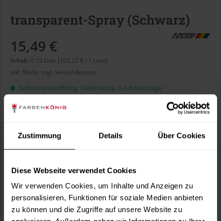
transparent-Spray (Schwarz)
15,49 €
Inhalt:
0.15 Liter (103,27 € / 1 Liter)
inkl. MwSt.
zzgl. Versandkosten
Sofort versandfertig, Lieferzeit ca. 1-3 Arbeitstage
Liter:
Zustimmung
Details
Über Cookies
Diese Webseite verwendet Cookies
In den
Warenkorb
Wir verwenden Cookies, um Inhalte und Anzeigen zu
personalisieren, Funktionen für soziale Medien anbieten
Fragen zum Artikel?
Merken
zu können und die Zugriffe auf unsere Website zu