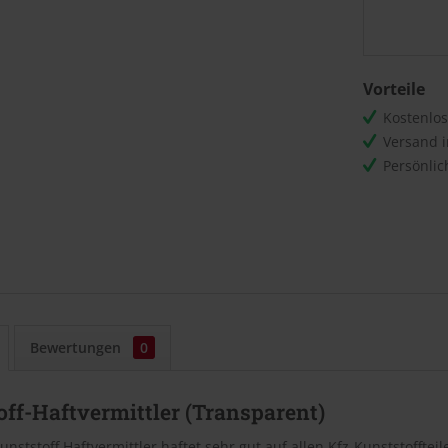
Vorteile
Kostenlo
Versand 
Persönli
Bewertungen
0
ff-Haftvermittler (Transparent)
unststoff Haftvermittler haftet sehr gut auf allen Kfz-Kunststoffte