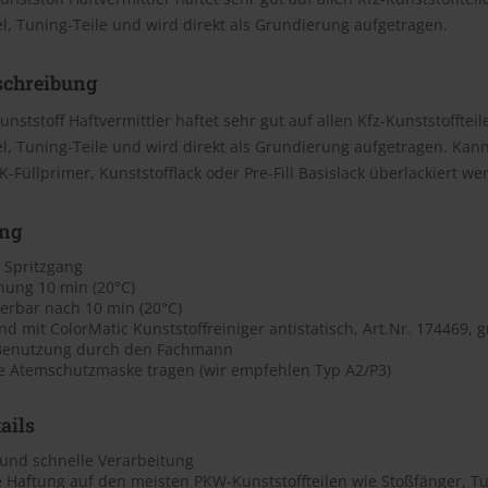
, Tuning-Teile und wird direkt als Grundierung aufgetragen.
schreibung
unststoff Haftvermittler haftet sehr gut auf allen Kfz-Kunststoffte
, Tuning-Teile und wird direkt als Grundierung aufgetragen. Kann 
K-Füllprimer, Kunststofflack oder Pre-Fill Basislack überlackiert we
ng
r Spritzgang
knung 10 min (20°C)
ierbar nach 10 min (20°C)
d mit ColorMatic Kunststoffreiniger antistatisch, Art.Nr. 174469, 
Benutzung durch den Fachmann
e Atemschutzmaske tragen (wir empfehlen Typ A2/P3)
ails
 und schnelle Verarbeitung
e Haftung auf den meisten PKW-Kunststoffteilen wie Stoßfänger, T