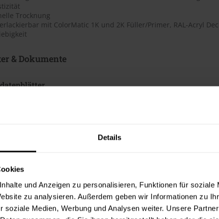
tizität
nelle Trocknung
erlackierbar mit ColorMatic 1K und 2K Füller/Primer, RAL-Acryl Dec
ebigkeit
ter & Dokumente
datenblätter
sdatenblatt (PDF)
 Merkblätter
Details
s Merkblatt (PDF)
Cookies
hnungselemente
nhalte und Anzeigen zu personalisieren, Funktionen für soziale
iktogramme
Website zu analysieren. Außerdem geben wir Informationen zu I
r soziale Medien, Werbung und Analysen weiter. Unsere Partner