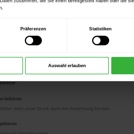
 Daten zusammen, die Sie ihnen bereitgestellt haben oder die s
n.
GHS09
Präferenzen
Statistiken
chen
Umwelt
Auswahl erlauben
nweise
he Gefahren
hälter steht unter Druck: kann bei Erwärmung bersten.
gefahren
erursacht Hautreizungen.