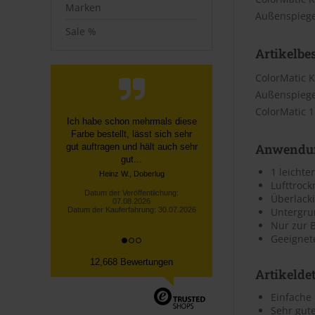
Marken
Außenspiegel
Sale %
Artikelbe
ColorMatic K
Außenspiegel
ColorMatic 1
Schnelle, unkomplizierte
Bestellung über die Homepage,
Anwendu
schnelle Lieferung, gute
Sendungsverfolgung ...
1 leichte
Datum der Veröffentlichung:
Lufttroc
07.08.2026
Überlack
Datum der Kauferfahrung: 27.07.2026
Untergrun
Nur zur 
Geeignet
12,668 Bewertungen
Artikeldet
Einfache
Sehr gut