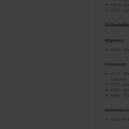
H336 - K
H411 - Gi
Sicherheit
Allgemein
P102 - Da
Prävention
P210 - V
rauchen.
P211 - N
P251 - N
P260 - St
Aufbewahru
P410+P41