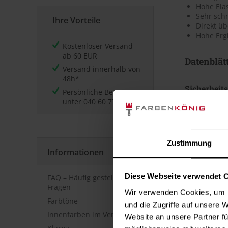
Hohe Elas
Sehr sch
Ihre Vorteile
Direkt üb
Hohe Ergi
Kostenloser Versand
ab 60 EUR
Datenblät
Versand innerhalb von
48h*
Sicherheits
Persönliche Beratung
unter
040 60 77 65 23
⤓
Sicherheit
Technische
Zustimmung
⤓
Technische
Informationen
Diese Webseite verwendet 
Kennzeic
FAQ – Häufig gestellte
Fragen
Wir verwenden Cookies, um I
Farbtöne
Gefahrenp
und die Zugriffe auf unsere 
Innenfarben im Vergleich
Website an unsere Partner fü