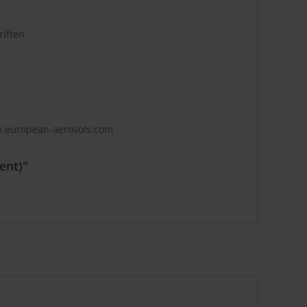
iften.
w.european-aerosols.com
ent)"