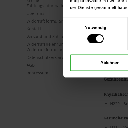
Klarna
möglicherweise mit weiteren
Zahlungsinformationen
der Dienste gesammelt habe
Über uns
Einwilligungsauswahl
Widerrufsformular
GHS07
Notwendig
Kontakt
Ausrufezei
Versand und Zahlung
Widerrufsbelehrung &
Widerrufsformular
Signalwort
Datenschutzerklärung
Ablehnen
Gefahr
AGB
Impressum
Gefahrenhi
Physikalisc
H229 - Be
Gesundheits
H315 - V