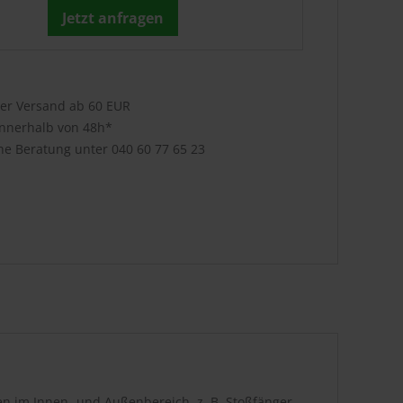
Jetzt anfragen
ser Versand ab 60 EUR
innerhalb von 48h*
che Beratung unter
040 60 77 65 23
ilen im Innen- und Außenbereich, z. B. Stoßfänger,