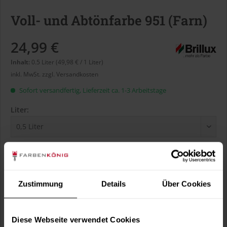
Voll- und Abtönfarbe 951 (Farn)
24,99 €
Inhalt:
0.5 Liter (49,98 € / 1 Liter)
inkl. MwSt.
zzgl. Versandkosten
Sofort versandfertig, Lieferzeit ca. 1-3 Arbeitstage
Liter:
Verbrauch berechnen
Wie viele m² wollen Sie bearbeiten?
m²
Zustimmung
Details
Über Cookies
Diese Webseite verwendet Cookies