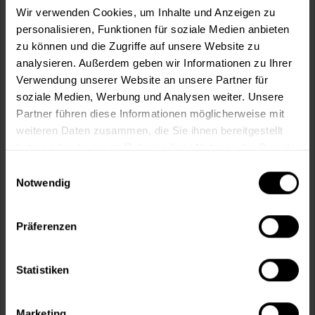
Wir verwenden Cookies, um Inhalte und Anzeigen zu
personalisieren, Funktionen für soziale Medien anbieten
In den
Warenkorb
zu können und die Zugriffe auf unsere Website zu
analysieren. Außerdem geben wir Informationen zu Ihrer
Fragen zum Artikel?
Merken
Verwendung unserer Website an unsere Partner für
soziale Medien, Werbung und Analysen weiter. Unsere
Artikel-Nr.:
BX0951FARN
Partner führen diese Informationen möglicherweise mit
weiteren Daten zusammen, die Sie ihnen bereitgestellt
Sie möchten eine größere Menge kaufen
haben oder die sie im Rahmen Ihrer Nutzung der Dienste
und wünschen ein Angebot?
gesammelt haben.
Einwilligungsauswahl
Notwendig
Jetzt anfragen
Präferenzen
Vorteile
Kostenloser Versand ab 60 EUR
Statistiken
Versand innerhalb von 48h*
Persönliche Beratung unter
040 60 77 65 23
Marketing