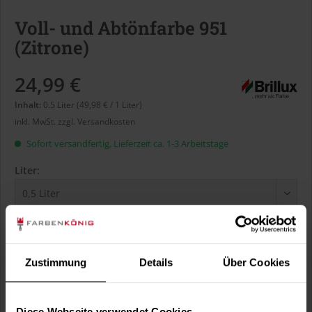
Voll- und Abtönfarbe 951
(Zitrone)
24,99 €
Inhalt:
0.5 Liter (49,98 € / 1 Liter)
inkl. MwSt.
zzgl. Versandkosten
Sofort versandfertig, Lieferzeit ca. 1-3 Arbeitstage
Liter:
Verbrauch berechnen
Wie viele m² wollen Sie bearbeiten?
Zustimmung
Details
Über Cookies
m²
Diese Webseite verwendet Cookies