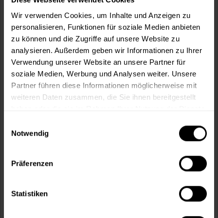
Wir verwenden Cookies, um Inhalte und Anzeigen zu
personalisieren, Funktionen für soziale Medien anbieten
In den
Warenkorb
zu können und die Zugriffe auf unsere Website zu
analysieren. Außerdem geben wir Informationen zu Ihrer
Verwendung unserer Website an unsere Partner für
Fragen zum Artikel?
Merken
soziale Medien, Werbung und Analysen weiter. Unsere
Partner führen diese Informationen möglicherweise mit
Artikel-Nr.:
BX0951ZITRONE
weiteren Daten zusammen, die Sie ihnen bereitgestellt
haben oder die sie im Rahmen Ihrer Nutzung der Dienste
Sie möchten eine größere Menge kaufen
gesammelt haben.
Einwilligungsauswahl
und wünschen ein Angebot?
Notwendig
Jetzt anfragen
Präferenzen
Vorteile
Kostenloser Versand ab 60 EUR
Statistiken
Versand innerhalb von 48h*
Persönliche Beratung unter
040 60 77 65 23