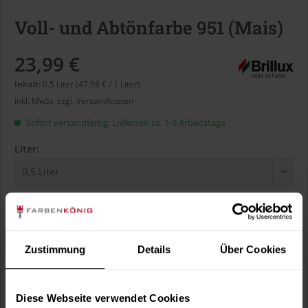
Voll- und Abtönfarbe 951 (Mais)
23,99 €
Inhalt:
0.5 Liter (47,98 € / 1 Liter)
inkl. MwSt.
zzgl. Versandkosten
Sofort versandfertig, Lieferzeit ca. 1-3 Arbeitstage
Liter:
Verbrauch berechnen
Wie viele m² wollen Sie bearbeiten?
m²
Zustimmung
Details
Über Cookies
Diese Webseite verwendet Cookies