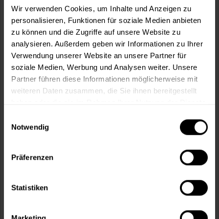
Wir verwenden Cookies, um Inhalte und Anzeigen zu
personalisieren, Funktionen für soziale Medien anbieten
In den
Warenkorb
zu können und die Zugriffe auf unsere Website zu
analysieren. Außerdem geben wir Informationen zu Ihrer
Fragen zum Artikel?
Merken
Verwendung unserer Website an unsere Partner für
soziale Medien, Werbung und Analysen weiter. Unsere
Artikel-Nr.:
BX0951MAIS
Partner führen diese Informationen möglicherweise mit
weiteren Daten zusammen, die Sie ihnen bereitgestellt
Sie möchten eine größere Menge kaufen
haben oder die sie im Rahmen Ihrer Nutzung der Dienste
und wünschen ein Angebot?
gesammelt haben.
Einwilligungsauswahl
Notwendig
Jetzt anfragen
Präferenzen
Vorteile
Kostenloser Versand ab 60 EUR
Statistiken
Versand innerhalb von 48h*
Persönliche Beratung unter
040 60 77 65 23
Marketing