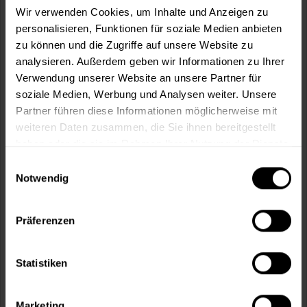
Wir verwenden Cookies, um Inhalte und Anzeigen zu
personalisieren, Funktionen für soziale Medien anbieten
In den
Warenkorb
zu können und die Zugriffe auf unsere Website zu
analysieren. Außerdem geben wir Informationen zu Ihrer
Fragen zum Artikel?
Merken
Verwendung unserer Website an unsere Partner für
soziale Medien, Werbung und Analysen weiter. Unsere
Artikel-Nr.:
BX0951OLIVE
Partner führen diese Informationen möglicherweise mit
weiteren Daten zusammen, die Sie ihnen bereitgestellt
Sie möchten eine größere Menge kaufen
haben oder die sie im Rahmen Ihrer Nutzung der Dienste
und wünschen ein Angebot?
gesammelt haben.
Einwilligungsauswahl
Notwendig
Jetzt anfragen
Präferenzen
Vorteile
Kostenloser Versand ab 60 EUR
Statistiken
Versand innerhalb von 48h*
Persönliche Beratung unter
040 60 77 65 23
Marketing