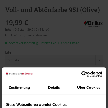
Voll- und Abtönfarbe 951 (Olive)
19,99 €
Inhalt:
0.5 Liter (39,98 € / 1 Liter)
inkl. MwSt.
zzgl. Versandkosten
Sofort versandfertig, Lieferzeit ca. 1-3 Arbeitstage
Liter:
Verbrauch berechnen
Wie viele m² wollen Sie bearbeiten?
m²
Zustimmung
Details
Über Cookies
Diese Webseite verwendet Cookies