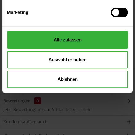
Vorteile
Marketing
Kostenloser Versand ab 60 EUR
Versand innerhalb von 48h*
Persönliche Beratung unter
040 60 77 65 23
Alle zulassen
Auswahl erlauben
Beschreibung
Ablehnen
Volvox Espressivo Lehmfarbe (Inesit) Lösemittelfreier,
dauerelastischer Wand- und...
mehr
Bewertungen
0
Jetzt Bewertungen zum Artikel lesen...
mehr
Kunden kauften auch