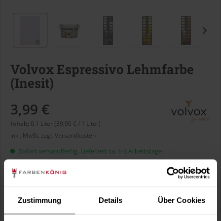
Volvox Espressivo Lehmfarbe
(Inesit)
3,99 €
Inhalt:
0.1 Liter (39,90 € / 1 Liter)
inkl. MwSt.
zzgl. Versandkosten
Sofort versandfertig, Lieferzeit ca. 1-3 Arbeitstage
Liter:
Zustimmung
Details
Über Cookies
Verbrauch berechnen