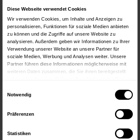
Wie viele m² wollen Sie bearbeiten?
Diese Webseite verwendet Cookies
m²
Wir verwenden Cookies, um Inhalte und Anzeigen zu
personalisieren, Funktionen für soziale Medien anbieten
zu können und die Zugriffe auf unsere Website zu
analysieren. Außerdem geben wir Informationen zu Ihrer
Verwendung unserer Website an unsere Partner für
In den
Warenkorb
soziale Medien, Werbung und Analysen weiter. Unsere
Partner führen diese Informationen möglicherweise mit
weiteren Daten zusammen, die Sie ihnen bereitgestellt
Fragen zum Artikel?
Merken
haben oder die sie im Rahmen Ihrer Nutzung der Dienste
gesammelt haben.
Artikel-Nr.:
VVX0074INESIT
Einwilligungsauswahl
Notwendig
Sie möchten eine größere Menge kaufen
und wünschen ein Angebot?
Präferenzen
Jetzt anfragen
Statistiken