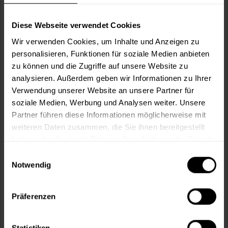
Wie viele m² wollen Sie bearbeiten?
m²
Diese Webseite verwendet Cookies
Wir verwenden Cookies, um Inhalte und Anzeigen zu
personalisieren, Funktionen für soziale Medien anbieten
zu können und die Zugriffe auf unsere Website zu
analysieren. Außerdem geben wir Informationen zu Ihrer
In den
Warenkorb
Verwendung unserer Website an unsere Partner für
soziale Medien, Werbung und Analysen weiter. Unsere
Partner führen diese Informationen möglicherweise mit
Fragen zum Artikel?
Merken
weiteren Daten zusammen, die Sie ihnen bereitgestellt
haben oder die sie im Rahmen Ihrer Nutzung der Dienste
Artikel-Nr.:
VVX0144SANDGELB
gesammelt haben.
Einwilligungsauswahl
Notwendig
Sie möchten eine größere Menge kaufen
und wünschen ein Angebot?
Präferenzen
Jetzt anfragen
Statistiken