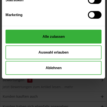
Vorteile
Kostenloser Versand ab 60 EUR
Marketing
Versand innerhalb von 48h*
Persönliche Beratung unter
040 60 77 65 23
Alle zulassen
Auswahl erlauben
Beschreibung
Volvox Espressivo Lehmfarbe (Sandgelb) Lösemittelfreier,
Ablehnen
dauerelastischer Wand- und...
mehr
Bewertungen
0
Jetzt Bewertungen zum Artikel lesen...
mehr
Kunden kauften auch
Kunden haben sich ebenfalls angesehen