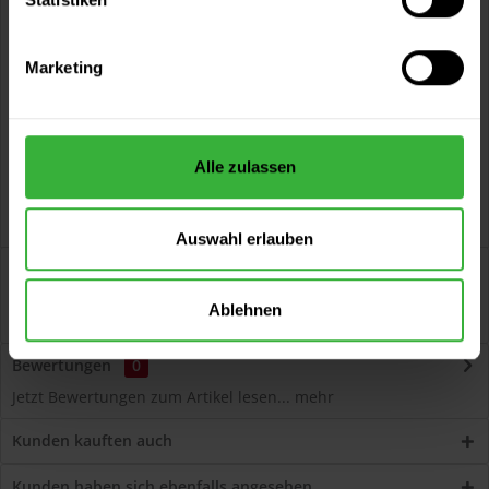
Vorteile
Kostenloser Versand ab 60 EUR
Marketing
Versand innerhalb von 48h*
Persönliche Beratung unter
040 60 77 65 23
Alle zulassen
Auswahl erlauben
Beschreibung
Volvox Espressivo Lehmfarbe (Dunstgrau) Lösemittelfreier,
Ablehnen
dauerelastischer Wand- und...
mehr
Bewertungen
0
Jetzt Bewertungen zum Artikel lesen...
mehr
Kunden kauften auch
Kunden haben sich ebenfalls angesehen