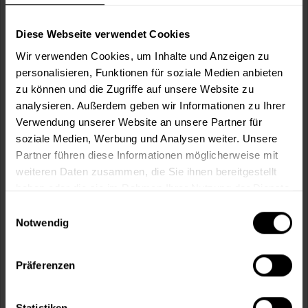
Wie viele m² wollen Sie bearbeiten?
m²
Diese Webseite verwendet Cookies
Wir verwenden Cookies, um Inhalte und Anzeigen zu
personalisieren, Funktionen für soziale Medien anbieten
zu können und die Zugriffe auf unsere Website zu
analysieren. Außerdem geben wir Informationen zu Ihrer
In den
Warenkorb
Verwendung unserer Website an unsere Partner für
soziale Medien, Werbung und Analysen weiter. Unsere
Partner führen diese Informationen möglicherweise mit
Fragen zum Artikel?
Merken
weiteren Daten zusammen, die Sie ihnen bereitgestellt
haben oder die sie im Rahmen Ihrer Nutzung der Dienste
Artikel-Nr.:
VVX0055DUNSTGRAU
gesammelt haben.
Einwilligungsauswahl
Notwendig
Sie möchten eine größere Menge kaufen
und wünschen ein Angebot?
Präferenzen
Jetzt anfragen
Statistiken