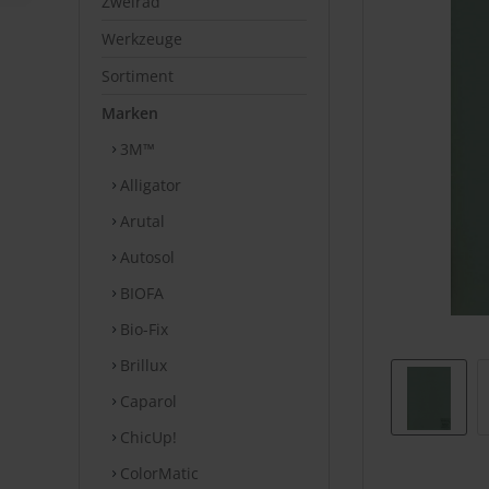
Zweirad
Werkzeuge
Sortiment
Marken
3M™
Alligator
Arutal
Autosol
BIOFA
Bio-Fix
Brillux
Caparol
ChicUp!
ColorMatic