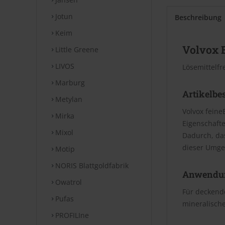
Jotun
Beschreibung
Keim
Volvox 
Little Greene
LIVOS
Lösemittelfr
Marburg
Artikelbe
Metylan
Volvox feine
Mirka
Eigenschafte
Mixol
Dadurch, da
dieser Umge
Motip
NORIS Blattgoldfabrik
Anwendu
Owatrol
Für deckende
Pufas
mineralische
PROFILIne