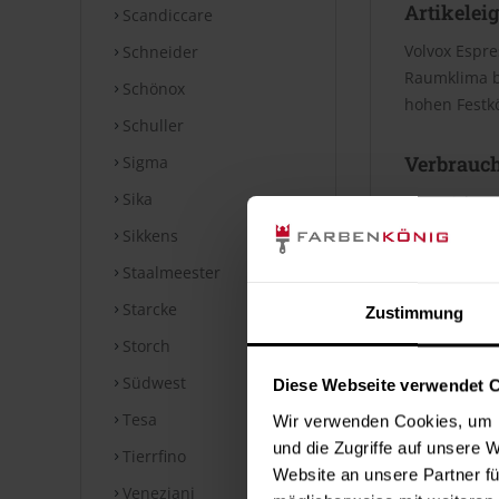
Artikelei
Scandiccare
Volvox Espre
Schneider
Raumklima be
Schönox
hohen Festkö
Schuller
Verbrauc
Sigma
Sika
Die Reichwei
Bei diesen V
Sikkens
Staalmeester
Datenblät
Starcke
Zustimmung
Storch
Technische
Südwest
Diese Webseite verwendet 
⤓
Technische
Tesa
Wir verwenden Cookies, um I
Hinweise
und die Zugriffe auf unsere 
Tierrfino
Website an unsere Partner fü
Veneziani