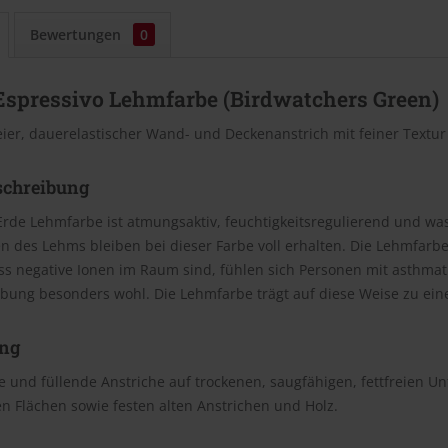
Bewertungen
0
Espressivo Lehmfarbe (Birdwatchers Green)
eier, dauerelastischer Wand- und Deckenanstrich mit feiner Textu
schreibung
Erde Lehmfarbe ist atmungsaktiv, feuchtigkeitsregulierend und wasc
n des Lehms bleiben bei dieser Farbe voll erhalten. Die Lehmfar
ss negative Ionen im Raum sind, fühlen sich Personen mit asthm
bung besonders wohl. Die Lehmfarbe trägt auf diese Weise zu e
ng
 und füllende Anstriche auf trockenen, saugfähigen, fettfreien U
n Flächen sowie festen alten Anstrichen und Holz.