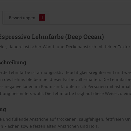
Bewertungen
1
Espressivo Lehmfarbe (Deep Ocean)
eier, dauerelastischer Wand- und Deckenanstrich mit feiner Textu
schreibung
Erde Lehmfarbe ist atmungsaktiv, feuchtigkeitsregulierend und wasc
n des Lehms bleiben bei dieser Farbe voll erhalten. Die Lehmfar
ss negative Ionen im Raum sind, fühlen sich Personen mit asthm
bung besonders wohl. Die Lehmfarbe trägt auf diese Weise zu e
ng
 und füllende Anstriche auf trockenen, saugfähigen, fettfreien U
n Flächen sowie festen alten Anstrichen und Holz.