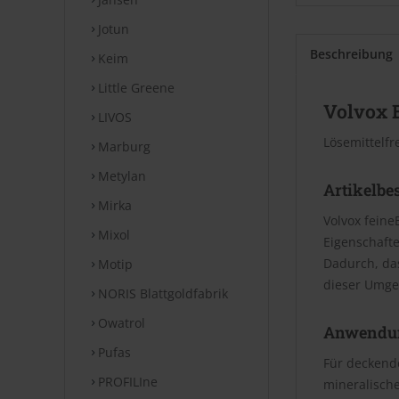
Jotun
Beschreibung
Keim
Little Greene
Volvox 
LIVOS
Lösemittelfr
Marburg
Metylan
Artikelbe
Mirka
Volvox feine
Mixol
Eigenschafte
Dadurch, da
Motip
dieser Umge
NORIS Blattgoldfabrik
Owatrol
Anwendu
Pufas
Für deckende
PROFILIne
mineralische