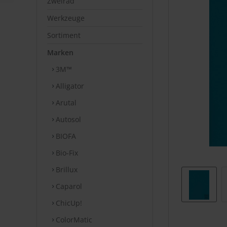
Zweirad
Werkzeuge
Sortiment
Marken
3M™
Alligator
Arutal
Autosol
BIOFA
Bio-Fix
Brillux
Caparol
ChicUp!
ColorMatic