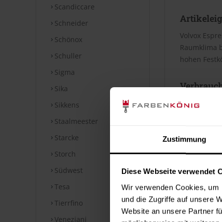
Scandiccare
Artikelei
Schneider
Volvox Espre
Schönox
Raumklima be
Schuller
hohen Festkö
Sigma
Verbrauc
Sika
Die Reichwei
Sikkens
Bei diesen V
Staalmeester
Starcke
Zustimmung
Datenblät
Storch
Technische
Südwest
Diese Webseite verwendet 
⤓
Technische
Tesa
Wir verwenden Cookies, um I
und die Zugriffe auf unsere 
Tierrfino
Hinweise
Website an unsere Partner fü
Veneziani