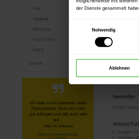
möglicherweise mit weiteren
der Dienste gesammelt habe
VIA
⚠ Hinweis 
Volvox
Aus technis
Einwilligungsauswahl
verbindliche
Wistoba
Notwendig
Yachtcare
⚠ Hinweis 
Zero
Der Artikel 
Sale %
Sonderanfer
Ablehnen
Angaben z
Hersteller
Schnelle, unkomplizierte
Ecotec Natu
Bestellung über die Homepage,
schnelle Lieferung, gute
Sendungsverfolgung ...
Weiterfüh
Datum der Veröffentlichung:
Fragen zu
07.08.2026
Datum der Kauferfahrung: 27.07.2026
Weitere Ar