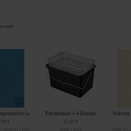
en auch
spressivo Lehmfarbe (Carribean Sea)
Farbeimer + 5 Einsätze
Volvox 
,99 €
22,49 €
er
(39,90 € / 1 Liter)
Inhalt:
1 Stück
Inhalt:
0.1 L