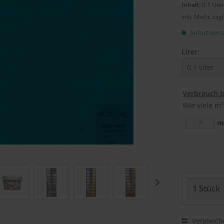
Inhalt:
0.1 Lite
inkl. MwSt.
zzg
Sofort versa
Liter:
Verbrauch 
Wie viele m²
m
Vergleich