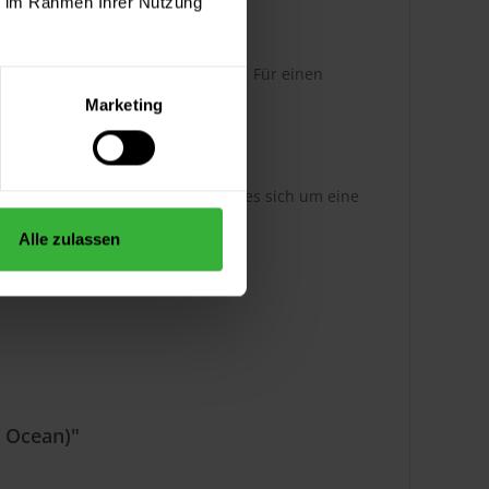
ie im Rahmen Ihrer Nutzung
originalen Farbmuster abweichen. Für einen
tons zu verwenden.
Marketing
hinen angemischt. Damit handelt es sich um eine
Alle zulassen
 Ocean)"