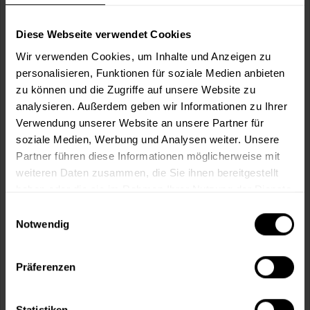
Wie viele m² wollen Sie bearbeiten?
m²
Diese Webseite verwendet Cookies
Wir verwenden Cookies, um Inhalte und Anzeigen zu
personalisieren, Funktionen für soziale Medien anbieten
zu können und die Zugriffe auf unsere Website zu
analysieren. Außerdem geben wir Informationen zu Ihrer
In den
Warenkorb
Verwendung unserer Website an unsere Partner für
soziale Medien, Werbung und Analysen weiter. Unsere
Partner führen diese Informationen möglicherweise mit
Fragen zum Artikel?
Merken
weiteren Daten zusammen, die Sie ihnen bereitgestellt
haben oder die sie im Rahmen Ihrer Nutzung der Dienste
Artikel-Nr.:
VVX0116NACHTBLAU
gesammelt haben.
Einwilligungsauswahl
Notwendig
Sie möchten eine größere Menge kaufen
und wünschen ein Angebot?
Präferenzen
Jetzt anfragen
Statistiken