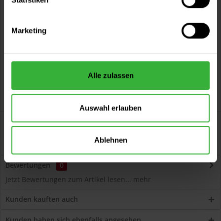
Vorteile
Kostenloser Versand ab 60 EUR
Marketing
Versand innerhalb von 48h*
Persönliche Beratung unter
040 60 77 65 23
Alle zulassen
Auswahl erlauben
Beschreibung
Volvox Espressivo Lehmfarbe (Nachtblau) Lösemittelfreier,
Ablehnen
dauerelastischer Wand- und...
mehr
Bewertungen
0
Jetzt Bewertungen zum Artikel lesen...
mehr
Kunden kauften auch
Kunden haben sich ebenfalls angesehen